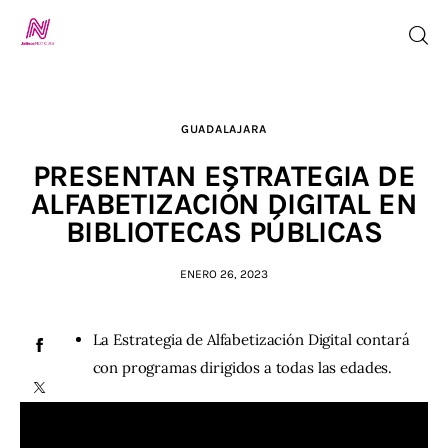
GUADALAJARA
Inicio
PRESENTAN ESTRATEGIA DE
TV en Vivo
ALFABETIZACIÓN DIGITAL EN
BIBLIOTECAS PÚBLICAS
Jalisco Noticias
ENERO 26, 2023
Programación
La Estrategia de Alfabetización Digital contará
Jalisco TV
con programas dirigidos a todas las edades.
Jalisco RADIO / En Vivo
Nosotros