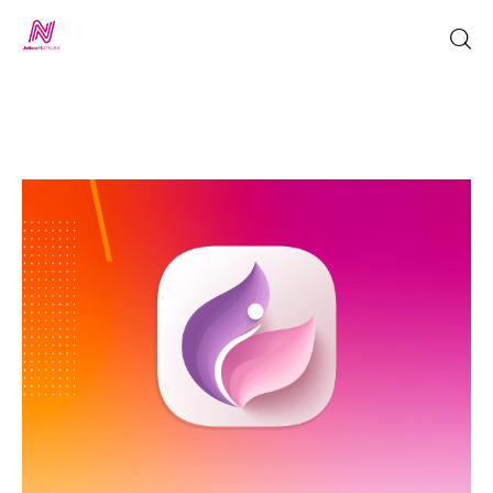
Inicio
TV en Vivo
Jalisco Noticias
Programación
Jalisco TV
Jalisco RADIO / En Vivo
Nosotros