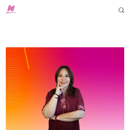
Inicio
TV en Vivo
Jalisco Noticias
Programación
Jalisco TV
Jalisco RADIO / En Vivo
Nosotros