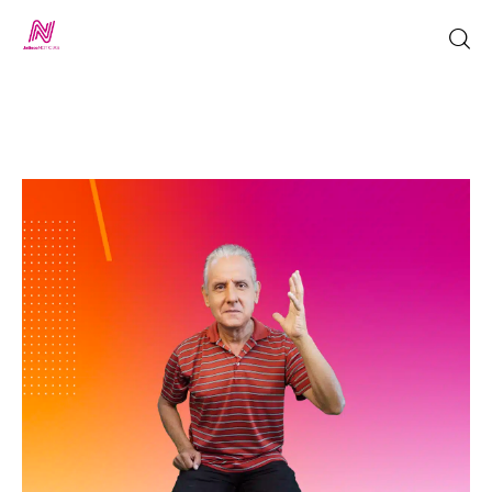
Inicio
TV en Vivo
Jalisco Noticias
Programación
Jalisco TV
Jalisco RADIO / En Vivo
Nosotros