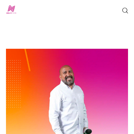
Inicio
TV en Vivo
Jalisco Noticias
Programación
Jalisco TV
Jalisco RADIO / En Vivo
Nosotros