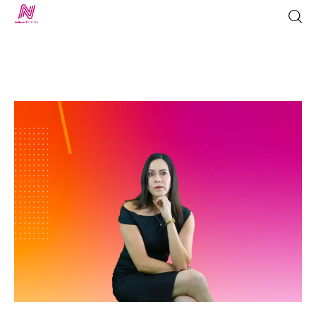
Inicio
TV en Vivo
Jalisco Noticias
Programación
Jalisco TV
Jalisco RADIO / En Vivo
Nosotros