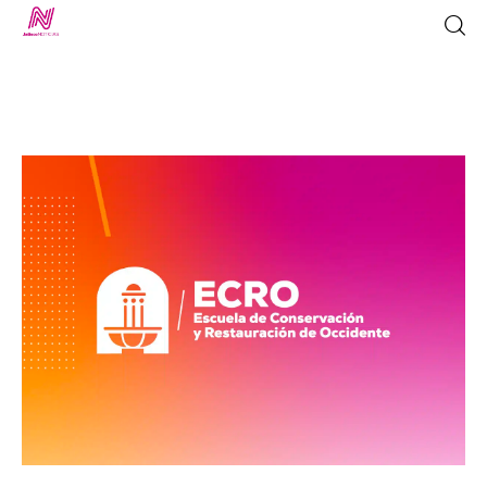
Inicio
TV en Vivo
Jalisco Noticias
Programación
Jalisco TV
Jalisco RADIO / En Vivo
Nosotros