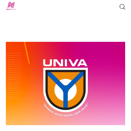
Inicio
TV en Vivo
Jalisco Noticias
Programación
Jalisco TV
Jalisco RADIO / En Vivo
Nosotros