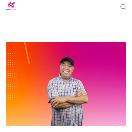
Inicio
TV en Vivo
Jalisco Noticias
Programación
Jalisco TV
Jalisco RADIO / En Vivo
Nosotros