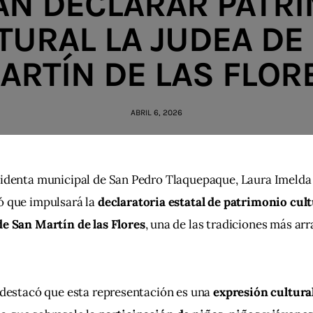
N DECLARAR PATR
TURAL LA JUDEA DE
ARTÍN DE LAS FLOR
ABRIL 6, 2026
identa municipal de San Pedro Tlaquepaque, Laura Imelda 
 que impulsará la 
declaratoria estatal de patrimonio cult
e San Martín de las Flores
, una de las tradiciones más arr
 destacó que esta representación es una 
expresión cultural,