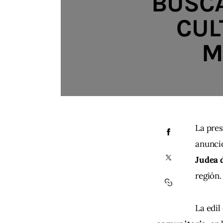
BUSCA
CUL
M
La pres
anunció
Judea d
región.
La edil