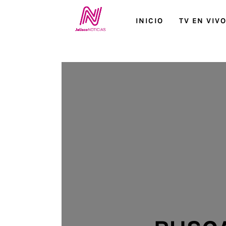
Inicio
INICIO
TV EN VIV
TV en Vivo
Jalisco Noticias
Programación
Jalisco TV
Jalisco RADIO / En Vivo
Nosotros
Contacto