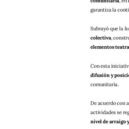
comunitaria
, en
garantiza la cont
Subrayó que la Ju
colectiva
, constr
elementos teatral
Con esta iniciati
difusión y posici
comunitaria.
De acuerdo con au
actividades se re
nivel de arraigo 