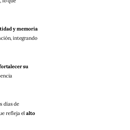
s
, lo que 
tidad y memoria 
ación, integrando 
fortalecer su 
sencia 
 días de 
que refleja el 
alto 