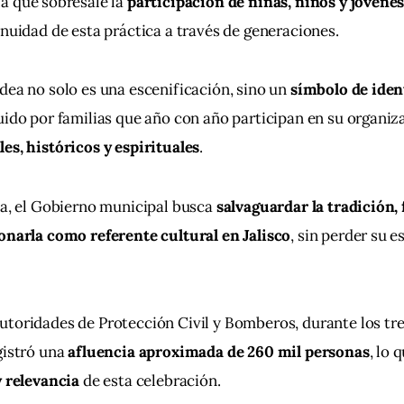
 la que sobresale la 
participación de niñas, niños y jóvene
inuidad de esta práctica a través de generaciones.
dea no solo es una escenificación, sino un 
símbolo de iden
uido por familias que año con año participan en su organiz
es, históricos y espirituales
.
va, el Gobierno municipal busca 
salvaguardar la tradición, 
onarla como referente cultural en Jalisco
, sin perder su e
toridades de Protección Civil y Bomberos, durante los tres
gistró una 
afluencia aproximada de 260 mil personas
, lo 
y relevancia
 de esta celebración.