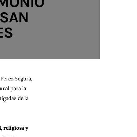
IMONIO
 SAN
ES
Pérez Segura, 
ural
 para la 
aigadas de la 
 religiosa y 