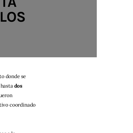
TA
ULOS
nto donde se 
 hasta 
dos 
fueron 
tivo coordinado 