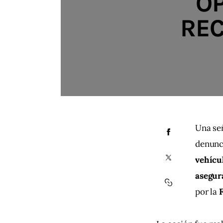
O
REC
Una señ
denunci
vehícu
asegur
por la 
F