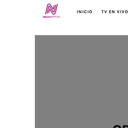
Inicio
INICIO
TV EN VIV
TV en Vivo
Jalisco Noticias
Programación
Jalisco TV
Jalisco RADIO / En Vivo
Nosotros
Contacto