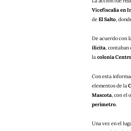
La acción fue rea
Vicefiscalía en 
de 
El Salto
, dond
De acuerdo con la
ilícita
, contaban 
la 
colonia Centr
Con esta informac
elementos de la 
C
Mascota
, con el 
perímetro
.
Una vez en el luga