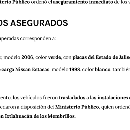
terio Público
 ordenó el 
aseguramiento inmediato
 de los 
OS ASEGURADOS
uperadas corresponden a:
r
, modelo
2006
, color
verde
, con
placas del Estado de Jalis
 carga Nissan Estacas
, modelo
1998
, color
blanco
, tambié
ento, los vehículos fueron 
trasladados a las instalaciones d
uedaron a disposición del 
Ministerio Público
, quien ordenó
 en Ixtlahuacán de los Membrillos
.