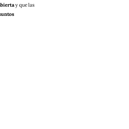
bierta
 y que las 
suntos 