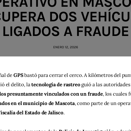
PERATIVO EN MASCO
UPERA DOS VEHÍC
LIGADOS A FRAUDE
ENERO 12, 2026
al de 
GPS
 bastó para cerrar el cerco. A kilómetros del pu
ó el delito, la 
tecnología de rastreo
 guió a las autoridades
los presuntamente vinculados con un fraude
, los cuales 
ados en el municipio de Mascota
, como parte de un opera
iscalía del Estado de Jalisco
.