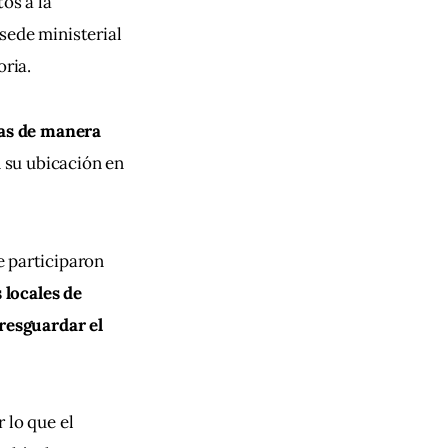
tos a la 
sede ministerial 
oria.
as de manera 
n su ubicación en 
e participaron 
 locales de 
resguardar el 
r lo que el 