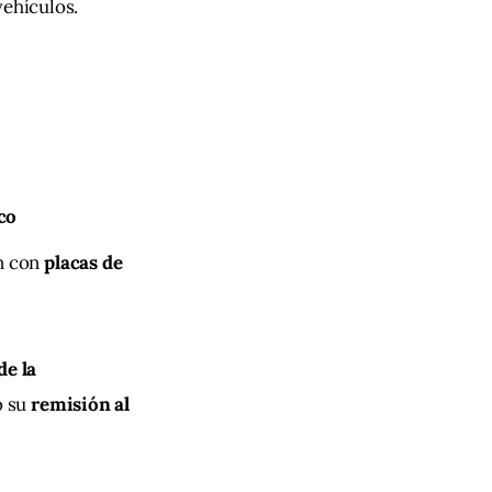
vehículos.
co
n con
placas de
e la 
 su 
remisión al 