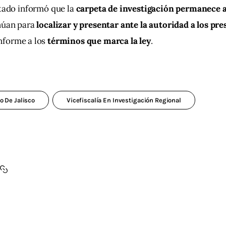
stado informó que la 
carpeta de investigación permanece a
núan para 
localizar y presentar ante la autoridad a los pre
nforme a los 
términos que marca la ley
.
o De Jalisco
Vicefiscalía En Investigación Regional