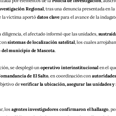
lizada por elementos de la 
Policía de Investigación
, adscri
Investigación Regional
, tras una denuncia presentada en la 
e la víctima aportó 
datos clave
 para el avance de la indagat
 diligencia, el afectado informó que las unidades, 
sustraíd
con 
sistemas de localización satelital
, los cuales arrojaba
o del municipio de Mascota
.
ión, se desplegó un 
operativo interinstitucional
 en el qu
omandancia de El Salto
, en coordinación con 
autoridades
objetivo de 
verificar la ubicación, asegurar las unidades y 
r, los 
agentes investigadores confirmaron el hallazgo
, po