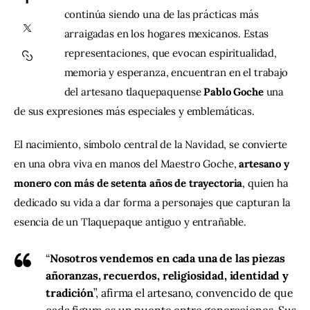
continúa siendo una de las prácticas más 
arraigadas en los hogares mexicanos. Estas 
Contacto
representaciones, que evocan espiritualidad, 
memoria y esperanza, encuentran en el trabajo 
del artesano tlaquepaquense 
Pablo Goche
 una 
de sus expresiones más especiales y emblemáticas.
El nacimiento, símbolo central de la Navidad, se convierte 
en una obra viva en manos del Maestro Goche, 
artesano y 
monero con más de setenta años de trayectoria
, quien ha 
dedicado su vida a dar forma a personajes que capturan la 
esencia de un Tlaquepaque antiguo y entrañable.
“
Nosotros vendemos en cada una de las piezas
añoranzas, recuerdos, religiosidad, identidad y
tradición
”, afirma el artesano, convencido de que
cada figura es un puente entre generaciones. Sus