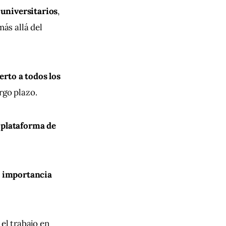
universitarios
, 
ás allá del 
erto a todos los 
rgo plazo.
 
plataforma de 
a importancia 
 el trabajo en 