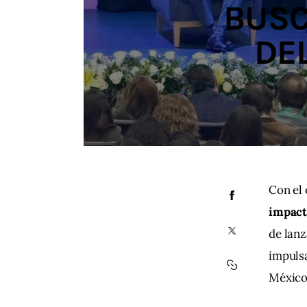
BUSC
DE
Con el 
impact
de lanz
impuls
México