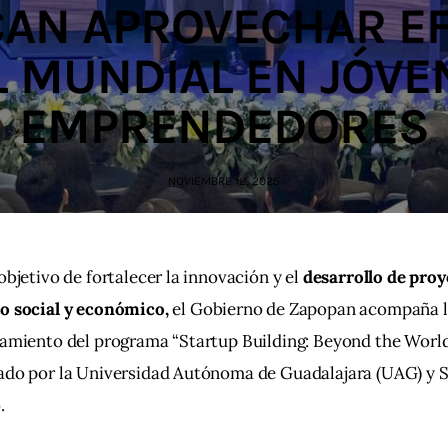
AN APROVECHAR E
L MUNDIAL EN JÓVE
EMPRENDEDORES
NOVIEMBRE 12, 2025
objetivo de fortalecer la innovación y el 
desarrollo de proy
o social y económico, 
el Gobierno de Zapopan acompaña la
amiento del programa “Startup Building: Beyond the World
ado por la Universidad Autónoma de Guadalajara (UAG) y 
.