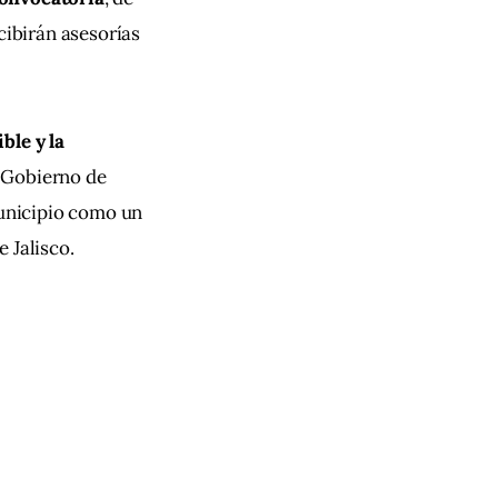
cibirán asesorías 
ble y la 
 Gobierno de 
unicipio como un 
 Jalisco.