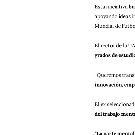
Esta iniciativa 
bu
apoyando ideas in
Mundial de Futbo
El rector de la U
grados de estudio
“Queremos transfo
innovación, empr
El ex seleccionad
del trabajo menta
“
La parte mental 