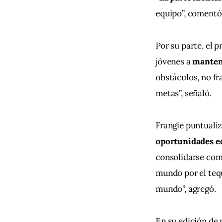
equipo”, comentó
Por su parte, el p
jóvenes a 
mantene
obstáculos, no fr
metas”, señaló.
Frangie puntuali
oportunidades e
consolidarse como
mundo por el tequ
mundo”, agregó.
En su edición de 