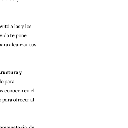
itó a las y los 
 vida te pone 
para alcanzar tus 
tructura y 
do para 
os conocen en el 
para ofrecer al 
convocatoria
, de 