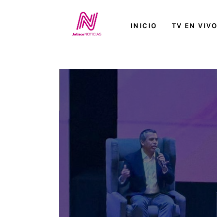
Inicio
INICIO
TV EN VIV
TV en Vivo
Jalisco Noticias
Programación
Jalisco TV
Jalisco RADIO / En Vivo
Nosotros
Contacto