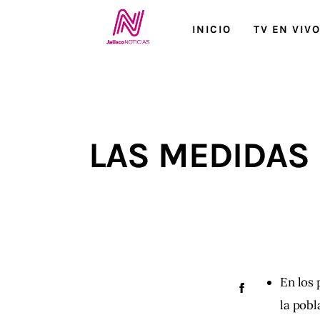
Inicio
INICIO
TV EN VIV
TV en Vivo
Jalisco Noticias
Programación
LAS MEDIDAS
Jalisco TV
Jalisco RADIO / En Vivo
Nosotros
Contacto
En los 
la pobl