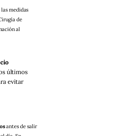
n las medidas 
Cirugía de 
ación al 
cio
los últimos
ra evitar
os
 antes de salir 