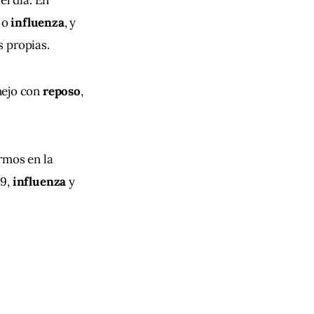
l día. En 
 o 
influenza
, y 
s propias.
ejo con 
reposo
, 
rmos en la 
9, 
influenza
 y 