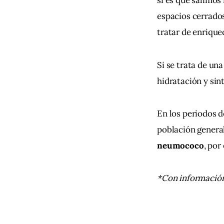
si es que salimo
espacios cerrados
tratar de enrique
Si se trata de un
hidratación y sin
En los periodos d
población general
neumococo
, por
*Con información 