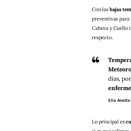
Con las 
bajas te
preventivas para 
Cabeza y Cuello d
respecto.
Tempera
Meteoro
días, po
enferm
Elia Anette
Lo principal es 
c