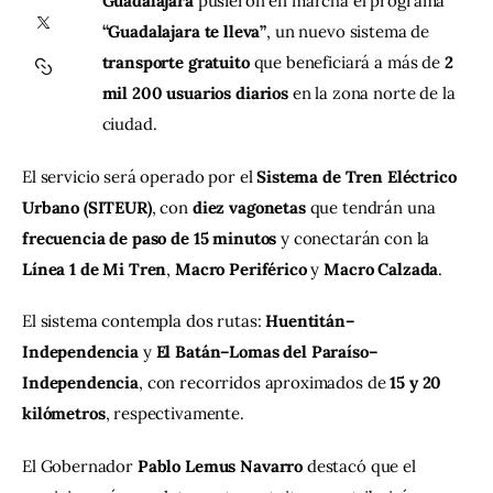
Guadalajara
 pusieron en marcha el programa 
“Guadalajara te lleva”
, un nuevo sistema de 
Contacto
transporte gratuito
 que beneficiará a más de 
2 
mil 200 usuarios diarios
 en la zona norte de la 
ciudad.
El servicio será operado por el 
Sistema de Tren Eléctrico 
Urbano (SITEUR)
, con 
diez vagonetas
 que tendrán una 
frecuencia de paso de 15 minutos
 y conectarán con la 
Línea 1 de Mi Tren
, 
Macro Periférico
 y 
Macro Calzada
.
El sistema contempla dos rutas: 
Huentitán–
Independencia
 y 
El Batán–Lomas del Paraíso–
Independencia
, con recorridos aproximados de 
15 y 20 
kilómetros
, respectivamente.
El Gobernador 
Pablo Lemus Navarro
 destacó que el 