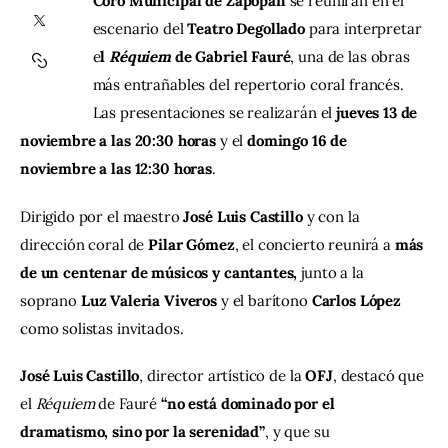
Coro Municipal de Zapopan
 se reunirán en el 
escenario del 
Teatro Degollado
 para interpretar 
Contacto
e
l 
Réquiem
 de Gabriel Fauré
, una de las obras 
más entrañables del repertorio coral francés. 
Las presentaciones se realizarán el 
jueves 13 de 
noviembre a las 20:30 horas
 y el 
domingo 16 de 
noviembre a las 12:30 horas
.
Dirigido por el maestro 
José Luis Castillo
 y con la 
dirección coral de 
Pilar Gómez
, el concierto reunirá a 
más 
de un centenar de músicos y cantantes,
 junto a la 
soprano 
Luz Valeria Viveros
 y el barítono 
Carlos López
como solistas invitados.
José Luis Castillo
, director artístico de la 
OFJ
, destacó que 
el 
Réquiem
 de Fauré
 “no está dominado por el 
dramatismo, sino por la serenidad”
, y que su 