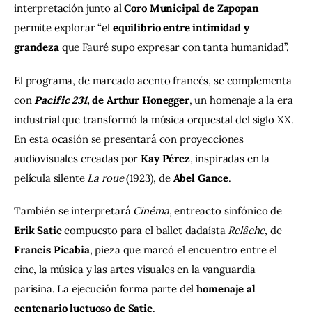
interpretación junto al 
Coro Municipal de Zapopan 
permite explorar “el
 equilibrio entre intimidad y 
grandeza 
que Fauré supo expresar con tanta humanidad”.
El programa, de marcado acento francés, se complementa 
con 
Pacific 231
, de Arthur Honegger
, un homenaje a la era 
industrial que transformó la música orquestal del siglo XX. 
En esta ocasión se presentará con proyecciones 
audiovisuales creadas por 
Kay Pérez
, inspiradas en la 
película silente 
La roue
 (1923), de 
Abel Gance
.
También se interpretará 
Cinéma
, entreacto sinfónico de 
Erik Satie
 compuesto para el ballet dadaísta 
Relâche
, de 
Francis Picabia
, pieza que marcó el encuentro entre el 
cine, la música y las artes visuales en la vanguardia 
parisina. La ejecución forma parte del 
homenaje al 
centenario luctuoso de Satie
.