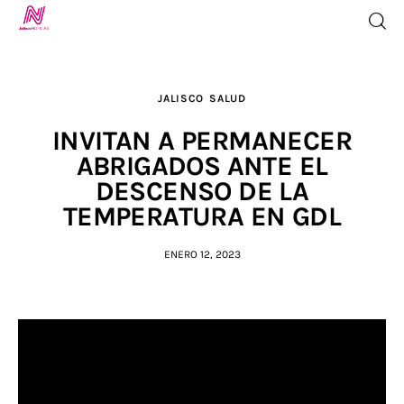
JALISCO
SALUD
Inicio
INVITAN A PERMANECER
ABRIGADOS ANTE EL
TV en Vivo
DESCENSO DE LA
TEMPERATURA EN GDL
Jalisco Noticias
ENERO 12, 2023
Programación
Jalisco TV
Jalisco RADIO / En Vivo
Nosotros