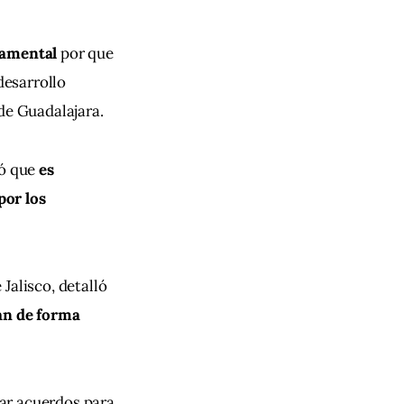
damental 
por que 
desarrollo 
de Guadalajara.
ó que 
es 
or los 
Jalisco, detalló 
an de forma 
lar acuerdos para 