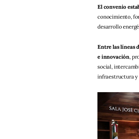
El convenio estab
conocimiento, fo
desarrollo energé
Entre las líneas 
e innovación
, pr
social, intercam
infraestructura y