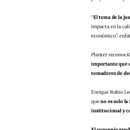
“
El tema de la ju
impacta en la cali
económico”, enfat
Planter reconoció
importante que e
tomadores de de
Enrique Rubio Leó
que
 no es solo l
institucional y c
El convenio tend