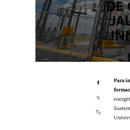
DE
JA
IN
Para i
formac
energét
Sustent
Univer