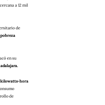
cercana a 12 mil 
rsitario de 
 pobreza 
acó en su 
adalajara. 
 kilowatts-hora 
 consumo 
rollo de 