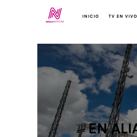
Inicio
INICIO
TV EN VIV
TV en Vivo
Jalisco Noticias
Programación
Jalisco TV
Jalisco RADIO / En Vivo
Nosotros
Contacto
EN ALI