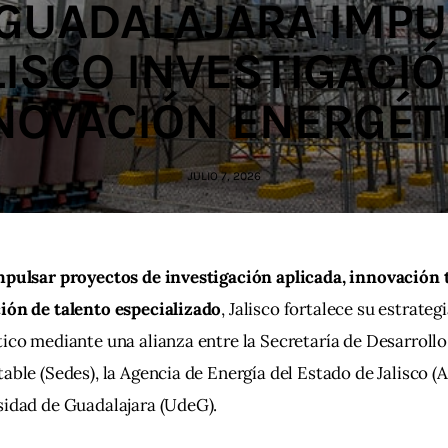
 GUADALAJARA IMPU
LISCO INVESTIGACIÓ
NOVACIÓN ENERGÉT
JULIO 7, 2026
mpulsar proyectos de investigación aplicada, innovación 
ión de talento especializado
, Jalisco fortalece su estrateg
ico mediante una alianza entre la Secretaría de Desarrollo
able (Sedes), la Agencia de Energía del Estado de Jalisco (AE
sidad de Guadalajara (UdeG).