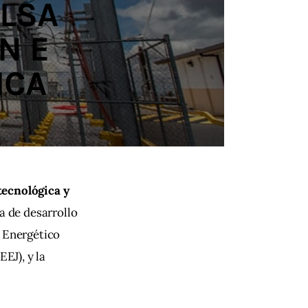
LSA
N E
ICA
tecnológica y 
ia de desarrollo 
 Energético 
EJ), y la 