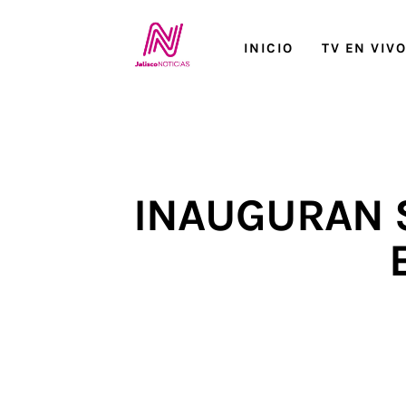
Inicio
INICIO
TV EN VIV
TV en Vivo
Jalisco Noticias
Programación
INAUGURAN 
Jalisco TV
Jalisco RADIO / En Vivo
Nosotros
Contacto