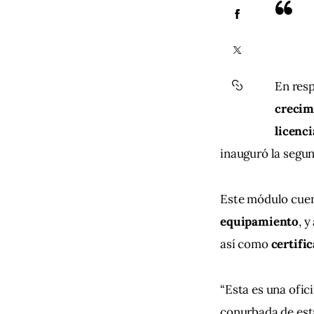
En resp
crecim
licenci
inauguró la segun
Este módulo cuen
equipamiento
, 
así como 
certifi
“Esta es una ofici
conurbada de est