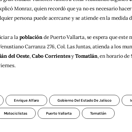
explicó Monraz, quien recordó que ya no es necesario hacer 
lquier persona puede acercarse y se atiende en la medida d
iar a la 
población
 de Puerto Vallarta, se espera que este 
Venustiano Carranza 276, Col. Las Juntas, atienda a los mun
ián del Oeste
, 
Cabo Corrientes
 y 
Tomatlán
, en horario de 
viernes.
Enrique Alfaro
Gobierno Del Estado De Jalisco
I
Motociclistas
Puerto Vallarta
Tomatlán