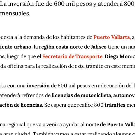
La inversión fue de 600 mil pesos y atenderá 800
mensuales.
uesta a la demanda de los habitantes de 
Puerto Vallarta
,
 a
iento urbano
, la 
región costa norte de Jalisco
 tiene un nu
as
, luego de que el 
Secretario de Transporte
, 
Diego Monra
da oficina para la realización de este trámite en este muni
ta con una 
inversión
 de 600 mil pesos en adecuación del 
y atenderá refrendos de 
licencias de motociclista
, 
automovi
cación de licencias
. Se espera que realice 800 
trámites
 me
na regional que va a venir a ayudar al 
norte de Puerto Vall
a gran ciudad. También vamos a estar realizando algunos 
c