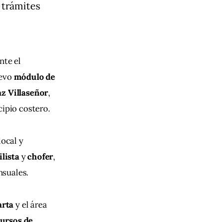
 trámites
nte el 
evo 
módulo de 
z Villaseñor
, 
cipio costero.
local y
lista
 y 
chofer
, 
nsuales.
arta
 y el área 
ursos de 