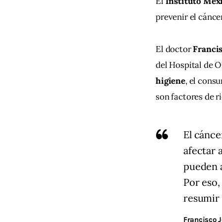
El 
Instituto Mexi
prevenir el cáncer
El doctor 
Francis
del Hospital de O
higiene
, el cons
son factores de ri
El cánce
afectar 
pueden a
Por eso,
resumir 
Francisco J