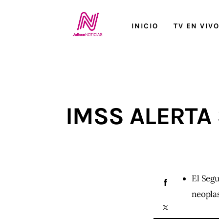
Inicio
INICIO
TV EN VIV
TV en Vivo
Jalisco Noticias
Programación
IMSS ALERTA
Jalisco TV
Jalisco RADIO / En Vivo
Nosotros
El Segu
Contacto
neoplas