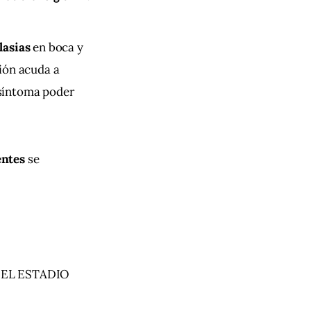
asias 
en boca y 
ión acuda a 
 síntoma poder 
ntes 
se 
DEL ESTADIO