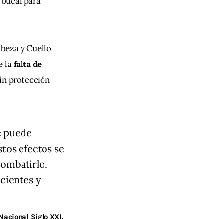
 bucal para 
beza y Cuello 
 la 
falta de 
sin protección 
e puede
stos efectos se
combatirlo.
acientes y
Nacional Siglo XXI.