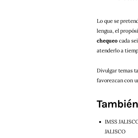
Lo que se pretend
lengua, el propós
chequeo 
cada se
atenderlo a tiem
Divulgar temas t
favorezcan con u
También 
IMSS JALISC
JALISCO