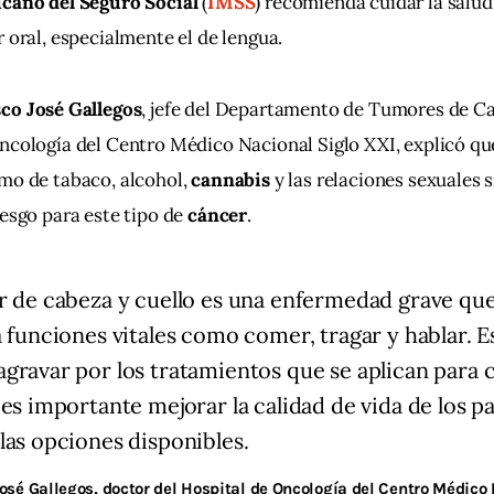
cano del Seguro Social
 (
IMSS
) recomienda cuidar la salud
 oral, especialmente el de lengua. 
co José Gallegos
, jefe del Departamento de Tumores de Ca
ncología del Centro Médico Nacional Siglo XXI, explicó que
umo de tabaco, alcohol, 
cannabis 
y las relaciones sexuales 
esgo para este tipo de 
cáncer
.
r de cabeza y cuello es una enfermedad grave qu
a funciones vitales como comer, tragar y hablar. E
gravar por los tratamientos que se aplican para 
 es importante mejorar la calidad de vida de los p
las opciones disponibles.
osé Gallegos, doctor del Hospital de Oncología del Centro Médico 