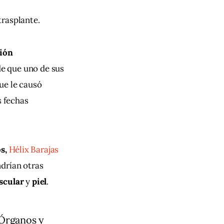
trasplante.
ión 
de que uno de sus 
ue le causó 
s fechas 
s,
Hélix Barajas 
drían otras 
scular
 y 
piel
.
 Órganos y