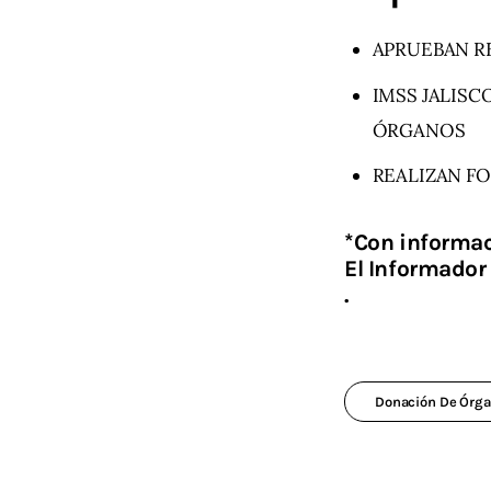
APRUEBAN R
IMSS JALISC
ÓRGANOS
REALIZAN F
*Con informac
El Informador
.
Donación De Órg