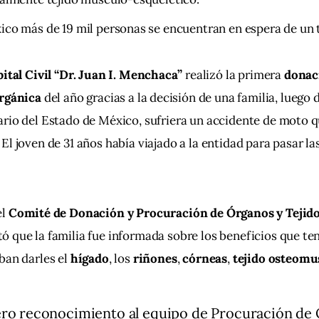
co más de 19 mil personas se encuentran en espera de un 
ital Civil “Dr. Juan I. Menchaca”
 realizó la primera 
donac
rgánica
 del año gracias a la decisión de una familia, luego 
rio del Estado de México, sufriera un accidente de moto q
. El joven de 31 años había viajado a la entidad para pasar la
l 
Comité de Donación y Procuración de Órganos y Tejido
ó que la familia fue informada sobre los beneficios que ten
ban darles el 
hígado
, los 
riñones
, 
córneas
, 
tejido osteomu
ero reconocimiento al equipo de Procuración de