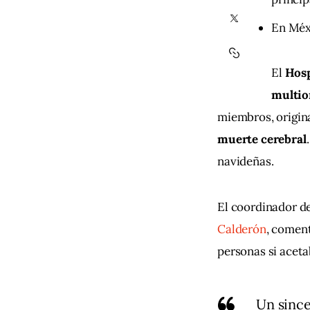
En Méxi
El
 Hosp
multio
miembros, origina
muerte cerebral
navideñas.
El coordinador de
Calderón
, coment
personas si aceta
Un sinc