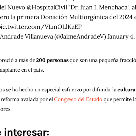
 del Nuevo
@HospitalCivil
"Dr. Juan I. Menchaca", al
ero la primera Donación Multiorgánica del 2024 e
pic.twitter.com/VLmOLlKzEP
 Andrade Villanueva (@JaimeAndradeV)
January 4,
oreció a más de 
200 personas 
que son una pequeña fracción
splante en el país. 
os se ha hecho un especial esfuerzo por difundir la
 cultura
 reforma avalada por el 
Congreso del Estado
 que permite l
ores.
 interesar: