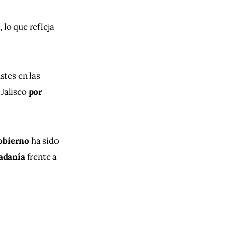
8
, lo que refleja 
ustes en las 
 Jalisco 
por 
gobierno
 ha sido 
dadanía
 frente a 