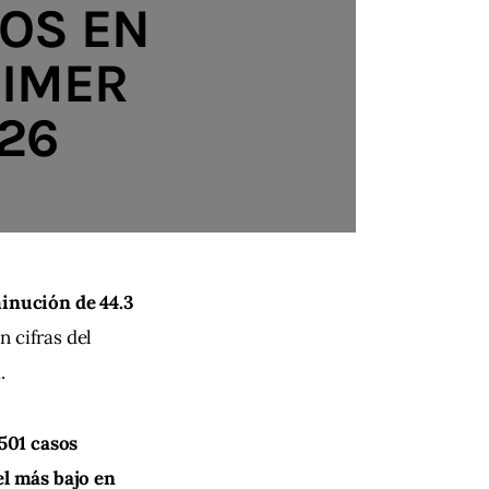
IOS EN
RIMER
26
inución de 44.3 
 cifras del 
.
501 casos
el más bajo en 