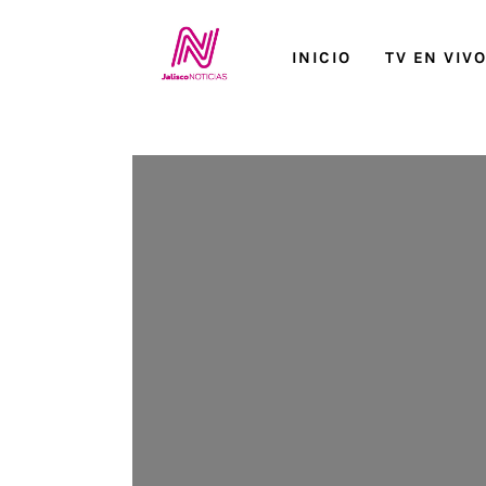
Inicio
INICIO
TV EN VIV
TV en Vivo
Jalisco Noticias
Programación
Jalisco TV
Jalisco RADIO / En Vivo
Nosotros
Contacto