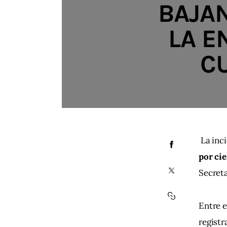
BAJAN
LA E
C
 La inc
por ci
Secreta
Entre e
registr