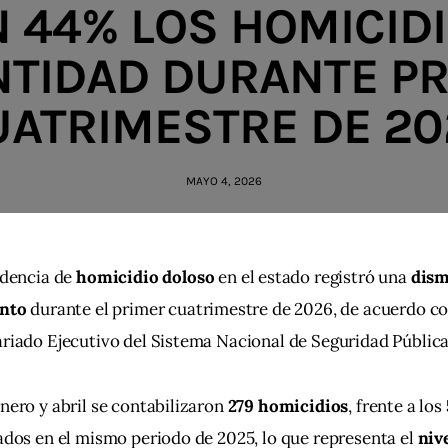
 44% LOS HOMICID
NTIDAD DURANTE P
UATRIMESTRE DE 20
MAYO 4, 2026
idencia de 
homicidio doloso
 en el estado registró una 
dism
ento
 durante el primer cuatrimestre de 2026, de acuerdo con
riado Ejecutivo del Sistema Nacional de Seguridad Pública
nero y abril se contabilizaron 
279 homicidios
, frente a los 
ados en el mismo periodo de 2025, lo que representa el 
niv