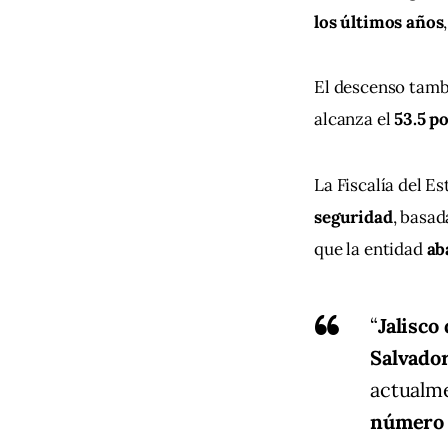
los últimos años
El descenso tambi
alcanza el 
53.5 p
La Fiscalía del Es
seguridad
, basad
que la entidad 
ab
“
Jalisco
Salvador
actualme
número 