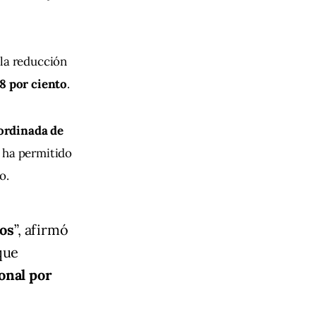
la reducción 
8 por ciento
.
ordinada de 
e ha permitido 
o.
ios
”, afirmó
 que
ional por