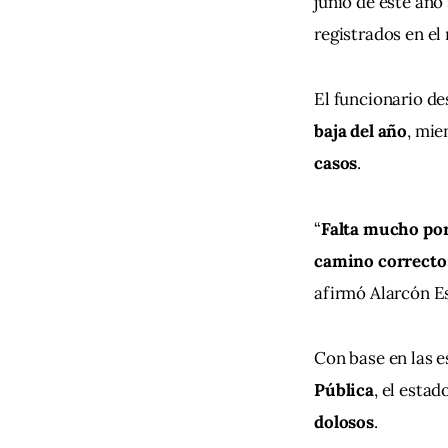
junio de este año
registrados en el
El funcionario de
baja del año
, mie
casos
.
“
Falta mucho por
camino correcto 
afirmó Alarcón E
Con base en las es
Pública
, el estad
dolosos
.