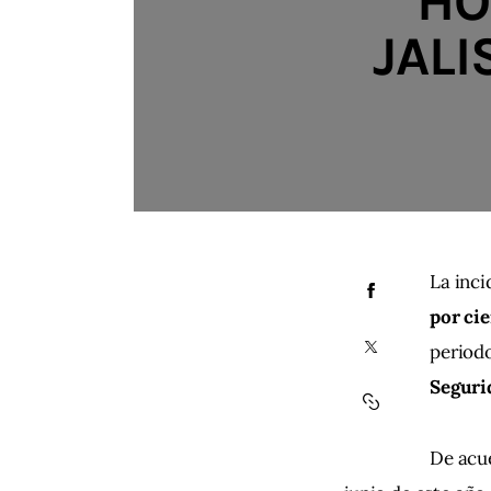
HO
JALI
La inci
por ci
periodo
Seguri
De acue