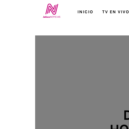
Inicio
INICIO
TV EN VIV
TV en Vivo
Jalisco Noticias
Programación
Jalisco TV
Jalisco RADIO / En Vivo
Nosotros
Contacto