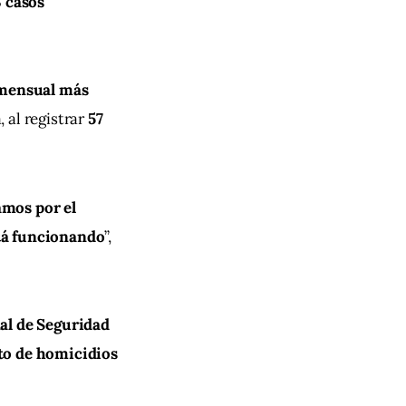
 casos
 mensual más 
al registrar 
57 
mos por el 
stá funcionando
”, 
al de Seguridad 
o de homicidios 