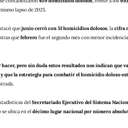
 se contabilizaron 
409 homicidios dolosos
, frente a los 
693
 mismo lapso de 2025.
stacó que 
junio cerró con 51 homicidios dolosos
, la 
cifra
ntras que 
febrero
 fue el segundo mes con menor incidencia, 
 hacer, pero sin duda estos resultados nos indican que va
y que la estrategia para combatir el homicidio doloso e
strada.
tadísticas del 
Secretariado Ejecutivo del Sistema Nacion
o se ubica en el 
décimo lugar nacional por número absolut