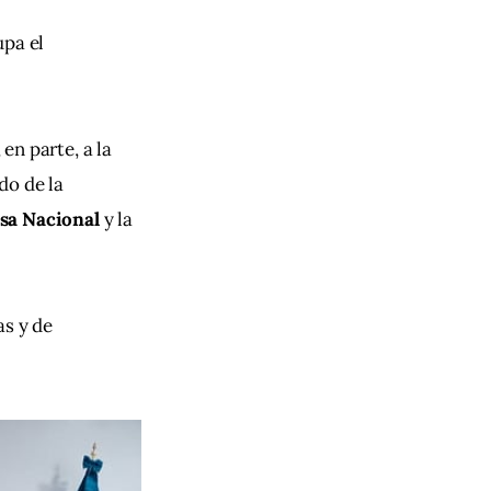
upa el 
n parte, a la 
do de la 
nsa Nacional
 y la 
s y de 