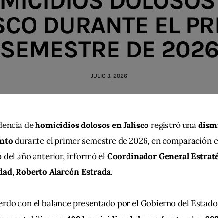
MICIDIOS DOLOSOS
SCO DURANTE EL P
SEMESTRE DE 202
JULIO 3, 2026
dencia de 
homicidios dolosos en Jalisco
 registró una 
dism
ento
 durante el primer semestre de 2026, en comparación 
 del año anterior, informó el 
Coordinador General Estraté
dad
, 
Roberto Alarcón Estrada
.
rdo con el balance presentado por el Gobierno del Estado,