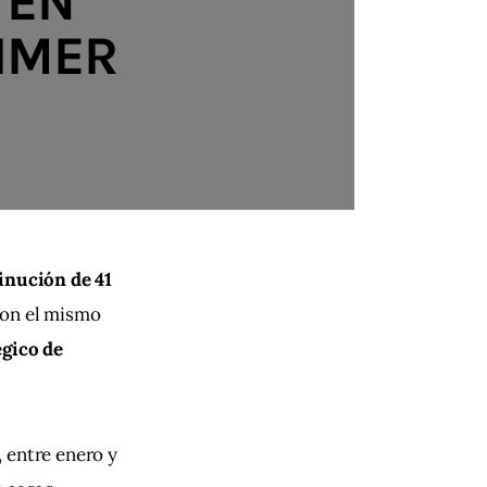
 EN
RIMER
6
inución de 41 
con el mismo 
gico de 
 entre enero y 