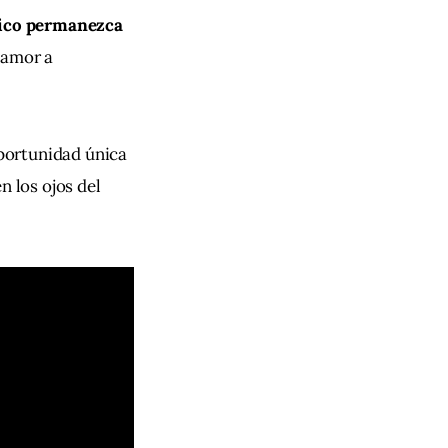
lico permanezca 
 amor a 
portunidad única 
 los ojos del 