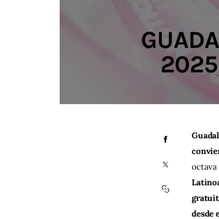
GUADA
2025
Guadal
convier
octava 
Latino
gratui
desde 