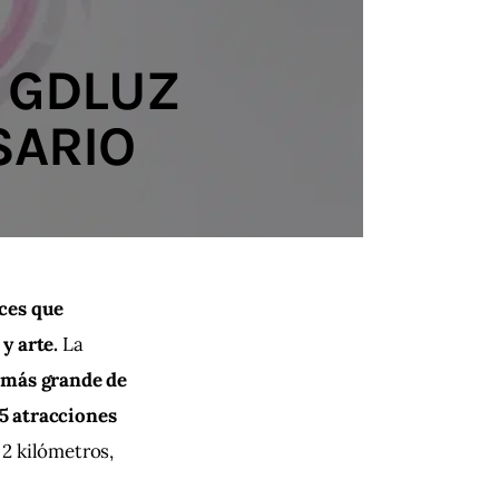
 GDLUZ
SARIO
ces que 
y arte.
 La 
n más grande de 
5 atracciones 
 2 kilómetros,