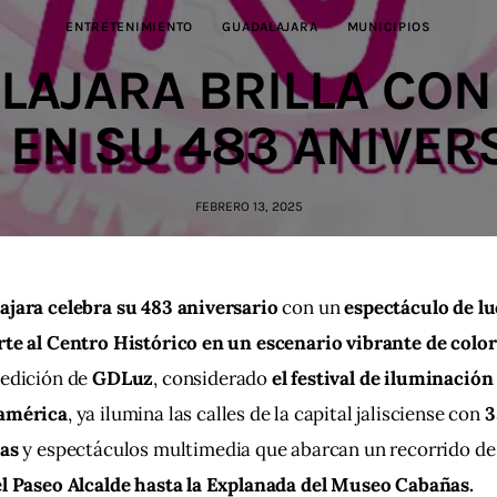
ENTRETENIMIENTO
GUADALAJARA
MUNICIPIOS
LAJARA BRILLA CON
 EN SU 483 ANIVER
FEBRERO 13, 2025
ajara celebra su 483 aniversario
 con un 
espectáculo de lu
te al Centro Histórico en un escenario vibrante de color 
edición de 
GDLuz
, considerado 
el festival de iluminació
américa
, ya ilumina las calles de la capital jalisciense con 
3
tas
 y espectáculos multimedia que abarcan un recorrido de
el Paseo Alcalde hasta la Explanada del Museo Cabañas.