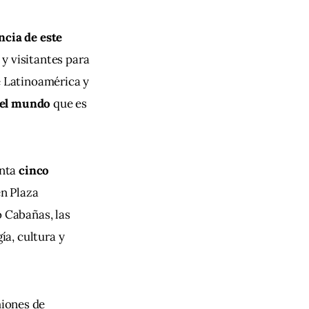
ncia de este 
 y visitantes para 
e Latinoamérica y 
del mundo 
que es 
enta
 cinco 
en Plaza 
 Cabañas, las 
a, cultura y 
miones de 