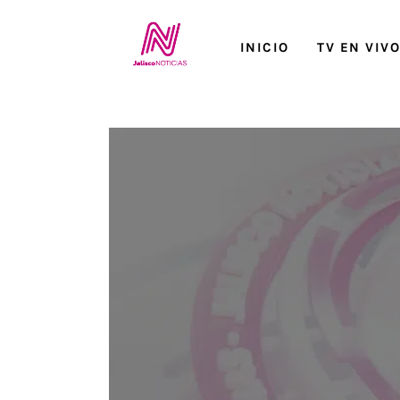
Inicio
INICIO
TV EN VIV
TV en Vivo
Jalisco Noticias
Programación
Jalisco TV
Jalisco RADIO / En Vivo
Nosotros
Contacto