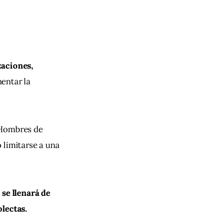
aciones, 
entar la 
 Hombres de 
o limitarse a una 
 se llenará de 
olectas.