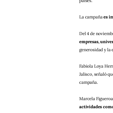
países.
La campaña 
es i
Del 4 de noviembr
empresas, univers
generosidad y la 
Fabiola Loya Her
Jalisco, señaló qu
campaña.
Marcela Figueroa,
actividades como 