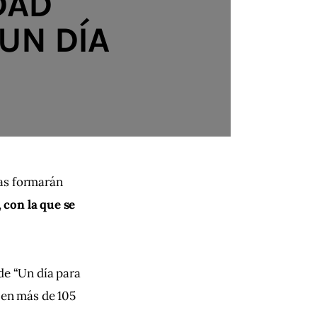
DAD
‘UN DÍA
as formarán 
 
con la que se 
 de “Un día para 
 en más de 105 