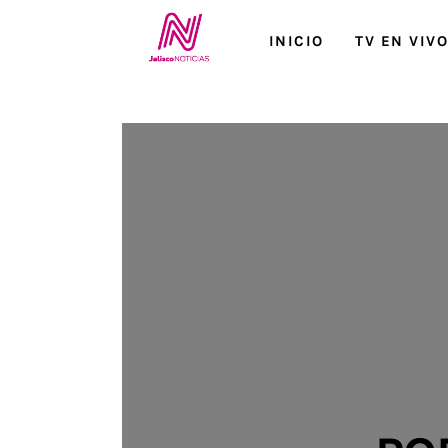
Inicio
INICIO
TV EN VIV
TV en Vivo
Jalisco Noticias
Programación
Jalisco TV
Jalisco RADIO / En Vivo
Nosotros
Contacto