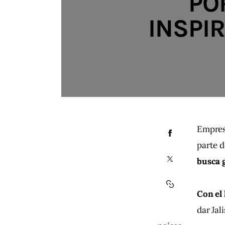
PO
INSPIR
Empresa
parte d
busca 
Con el
dar Jal