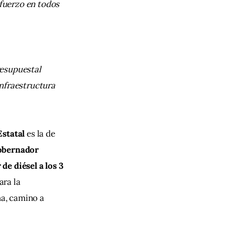
fuerzo en todos 
esupuestal 
nfraestructura 
statal 
es la de 
obernador 
e diésel a los 3 
ara la 
a, camino a 