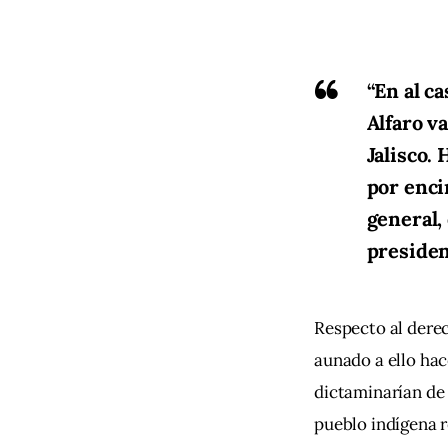
“En al c
Alfaro va
Jalisco.
por enci
general, 
presiden
Respecto al derec
aunado a ello hac
dictaminarían de 
pueblo indígena r