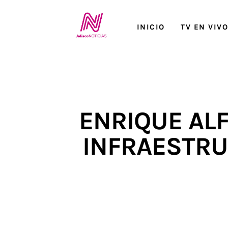
Inicio
INICIO
TV EN VIV
TV en Vivo
Jalisco Noticias
Programación
ENRIQUE AL
Jalisco TV
INFRAESTRU
Jalisco RADIO / En Vivo
Nosotros
Contacto