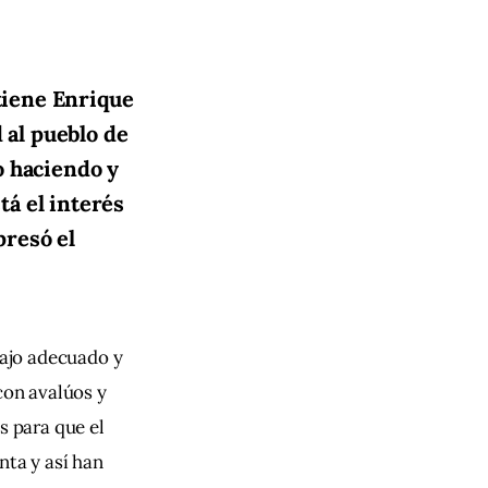
 tiene Enrique
d al pueblo de
o haciendo y
tá el interés
presó el
bajo adecuado y 
con avalúos y 
s para que el 
nta y así han 