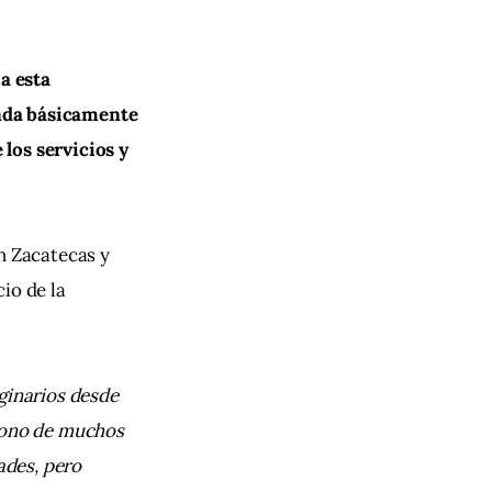
a esta 
nda básicamente 
los servicios y 
 Zacatecas y 
io de la 
ginarios desde 
ndono de muchos 
ades, pero 