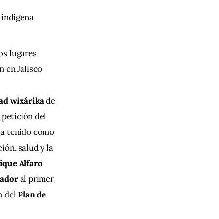
d indígena
os lugares
n en Jalisco
d wixárika
 de 
 petición del 
ha tenido como 
ón, salud y la 
ique Alfaro 
rador
 al primer 
 del 
Plan de 