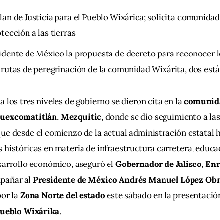
lan de Justicia para el Pueblo Wixárica; solicita comunida
otección a las tierras
sidente de México la propuesta de decreto para reconocer l
 rutas de peregrinación de la comunidad Wixárita, dos está
 los tres niveles de gobierno se dieron cita en la 
comunida
Cuexcomatitlán
, 
Mezquitic
, donde se dio seguimiento a las
ue desde el comienzo de la actual administración estatal 
 históricas en materia de infraestructura carretera, educaci
sarrollo económico, aseguró el 
Gobernador de Jalisco
, 
Enr
mpañar al 
Presidente de México Andrés Manuel López Ob
or la 
Zona Norte del estado
 este sábado en la presentación
 Pueblo Wixárika
.