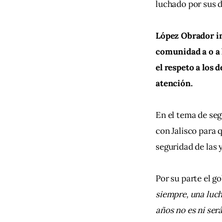
luchado por sus d
López Obrador in
comunidad a o a 
el respeto a los 
atención.
En el tema de se
con Jalisco para 
seguridad de las 
Por su parte el g
siempre, una luch
años no es ni será