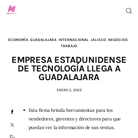
ECONOMÍA
GUADALAJARA
INTERNACIONAL
JALISCO
NEGOCIOS
Inicio
TRABAJO
EMPRESA ESTADUNIDENSE
TV en Vivo
DE TECNOLOGÍA LLEGA A
GUADALAJARA
Jalisco Noticias
ENERO 2, 2023
Programación
Jalisco TV
Esta firma brinda herramientas para los
vendedores, gerentes y directores para que
Jalisco RADIO / En Vivo
puedan ver la información de sus ventas.
Nosotros