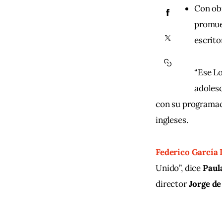
Con ob
promuev
escrito
“Ese Lo
adolesc
con su programaci
ingleses.
Federico García 
Unido”, dice 
Paul
director
 Jorge d