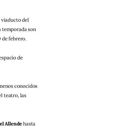
 viaducto del 
a temporada son 
0 de febrero.
espacio de 
 menos conocidos 
l teatro, las 
el Allende
 hasta 