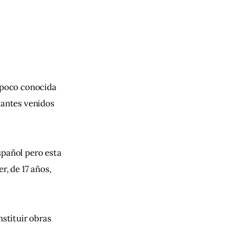
 poco conocida 
iantes venidos 
spañol pero esta 
r, de 17 años, 
nstituir obras 