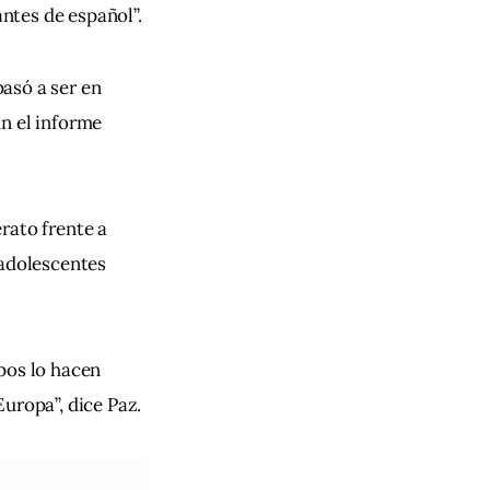
antes de español”.
asó a ser en 
n el informe 
rato frente a 
 adolescentes 
pos lo hacen 
uropa”, dice Paz.