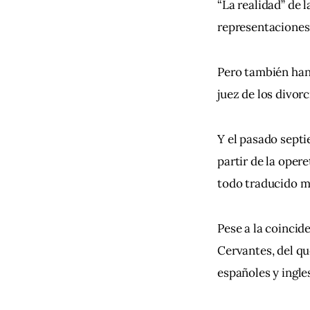
“La realidad” de l
representaciones 
Pero también han
juez de los divor
Y el pasado septi
partir de la oper
todo traducido me
Pese a la coincid
Cervantes, del q
españoles y ingle