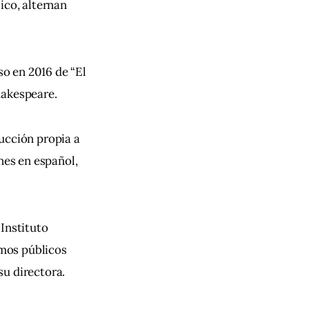
ico, alternan 
o en 2016 de “El 
hakespeare.
ucción propia a 
nes en español, 
Instituto 
mos públicos 
su directora.