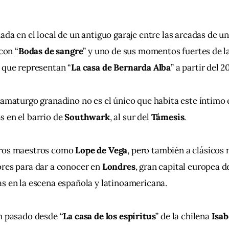
ada en el local de un antiguo garaje entre las arcadas de un
 con “
Bodas de sangre
” y uno de sus momentos fuertes de l
 que representan “
La casa de Bernarda Alba
” a partir del 2
ramaturgo granadino no es el único que habita este íntimo 
 en el barrio de 
Southwark
, al sur del 
Támesis
.
ros maestros como 
Lope de Vega
, pero también a clásicos
res para dar a conocer en 
Londres
, gran capital europea de
s en la escena española y latinoamericana.
n pasado desde “
La casa de los espíritus
” de la chilena
 Isab