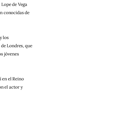
, Lope de Vega
an conocidas de
y los 
e
 de Londres, que 
os jóvenes 
 en el Reino 
n el actor y 