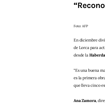
“Recono
Foto: AFP
En diciembre divi
de Lorca para act
desde la 
Haberdas
“Es una buena man
es la primera obra
que lleva cinco e
Ana Zamora
, dir