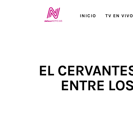
Inicio
INICIO
TV EN VIV
TV en Vivo
Jalisco Noticias
Programación
EL CERVANTE
Jalisco TV
ENTRE LOS
Jalisco RADIO / En Vivo
Nosotros
Contacto