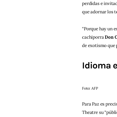
perdidas e invita
que adornar los te
“Porque hay un es
cachiporra 
Don C
de exotismo que 
Idioma 
Foto: AFP
Para Paz es preci
Theatre su “públic