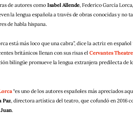
ras de autores como
Isabel Allende
, Federico García Lorca
en la lengua española a través de obras conocidas y no t
res de habla hispana.
rca está más loco que una cabra”, dice la actriz en español 
entes británicos llenan con sus risas el
 Cervantes Theatr
ón bilingüe promueve la lengua extranjera predilecta de l
Lorca
 “es uno de los autores españoles más apreciados aquí
a Paz
, directora artística del teatro, que cofundó en 2016 co
e Juan
.