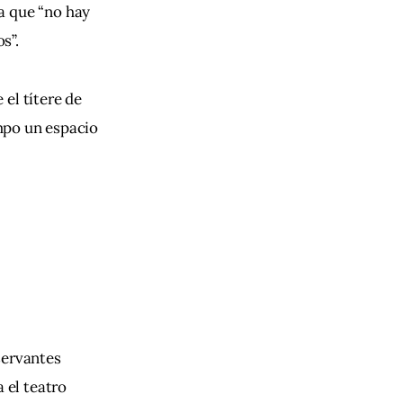
a que “no hay 
s”.
el títere de 
mpo un espacio 
Cervantes 
 el teatro 