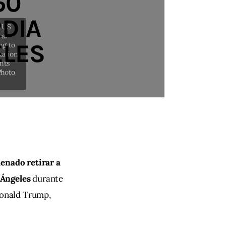
50
DIA
ELES
enado retirar a 
Ángeles 
durante 
Donald Trump, 