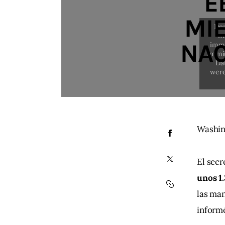
E
MI
NAC
Washin
El secr
unos 1
las man
informó