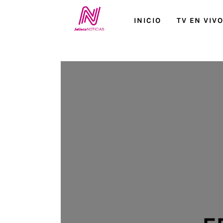
Inicio
INICIO
TV EN VIV
TV en Vivo
Jalisco Noticias
Programación
Jalisco TV
Jalisco RADIO / En Vivo
Nosotros
Contacto