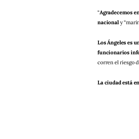
“
Agradecemos eno
nacional
 y “mari
Los Ángeles es un
funcionarios inf
corren el riesgo 
La ciudad está e