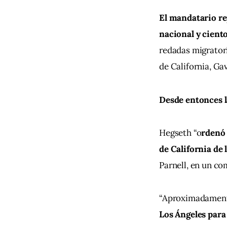
El mandatario re
nacional y cient
redadas migratori
de California, G
Desde entonces l
Hegseth “o
rdenó 
de California de 
Parnell, en un c
“Aproximadamen
Los Ángeles para