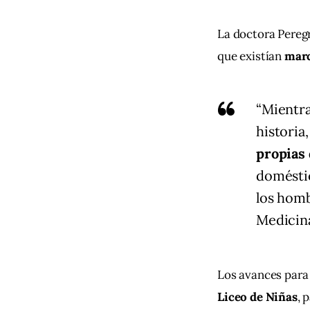
La doctora Peregr
que existían 
marc
“Mientra
historia,
propias 
doméstic
los homb
Medicina
Los avances para 
Liceo de Niñas
, 