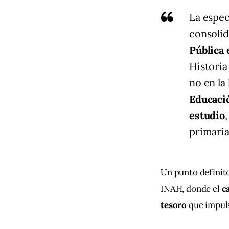
La espec
consoli
Pública 
Historia
no en la
Educació
estudio
primaria
Un punto definito
INAH, donde el 
c
tesoro
 que impul