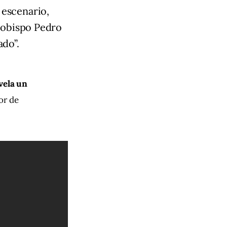
 escenario,
l obispo Pedro
ado”.
vela un 
or de 