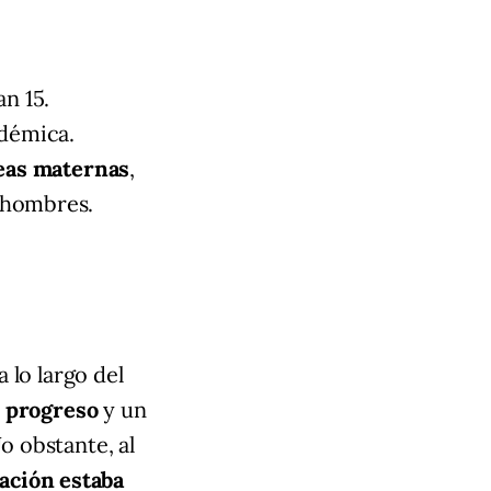
n 15.
adémica.
reas maternas
,
 hombres.
 lo largo del
l progreso
y un
No obstante, al
lación estaba