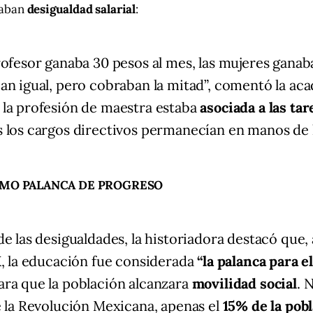
aban 
desigualdad salarial
: 
rofesor ganaba 30 pesos al mes, las mujeres ganaba
an igual, pero cobraban la mitad”, comentó la ac
la profesión de maestra estaba
asociada a las ta
 los cargos directivos permanecían en manos de
MO PALANCA DE PROGRESO
de las desigualdades, la historiadora destacó que, a
X, la educación fue considerada
“la palanca para e
ra que la población alcanzara
movilidad social
. 
e la Revolución Mexicana, apenas el
15% de la pob