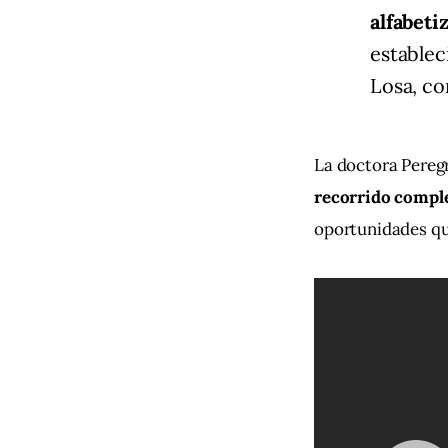
alfabeti
estable
Losa, con
La doctora Pereg
recorrido compl
oportunidades que