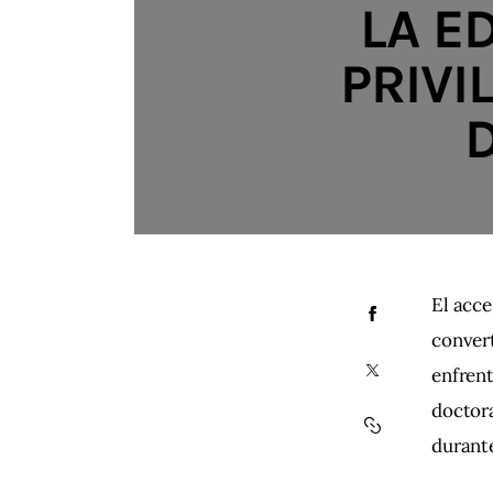
LA E
PRIVI
El acce
convert
enfrent
doctora
durante