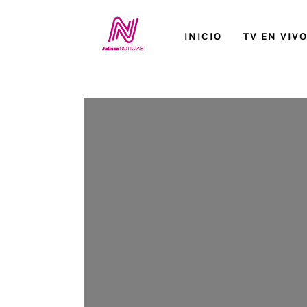
Inicio
INICIO
TV EN VIV
TV en Vivo
Jalisco Noticias
Programación
Jalisco TV
Jalisco RADIO / En Vivo
Nosotros
Contacto