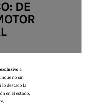
O: DE
 MOTOR
L
 exclusivo
 a 
aunque no sin 
 lo destacó la 
ón en el estado, 
TV.