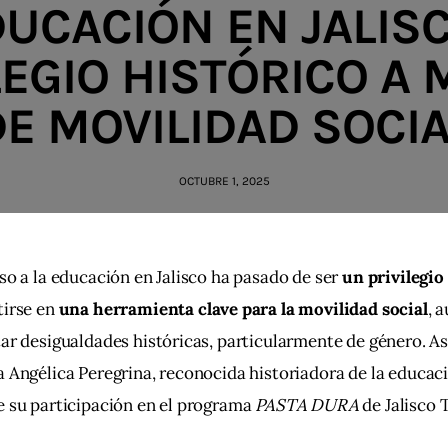
DUCACIÓN EN JALISC
LEGIO HISTÓRICO A
DE MOVILIDAD SOCIA
OCTUBRE 1, 2025
so a la educación en Jalisco ha pasado de ser 
un privilegio
irse en 
una herramienta clave para la movilidad social
, 
ar desigualdades históricas, particularmente de género. Así
 Angélica Peregrina, reconocida historiadora de la educaci
 su participación en el programa 
PASTA DURA
 de Jalisco 