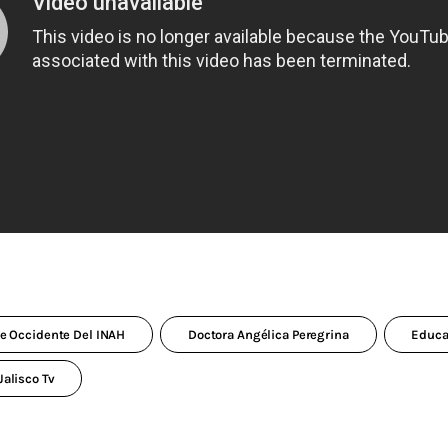
De Occidente Del INAH
Doctora Angélica Peregrina
Educa
Jalisco Tv