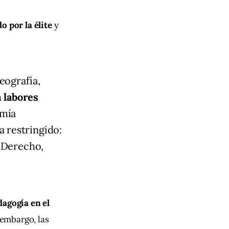
o por la élite
 y 
eografía,
n labores
omía
a restringido:
Derecho,
dagogía en el 
embargo, las 