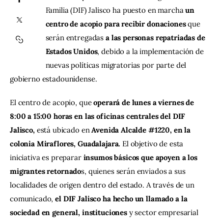
Familia (DIF) Jalisco ha puesto en marcha
 un 
centro de acopio para recibir donaciones 
que 
Contacto
serán entregadas
 a las personas repatriadas de 
Estados Unidos
, debido a la implementación de 
nuevas políticas migratorias por parte del 
gobierno estadounidense.
El centro de acopio, que 
operará de lunes a viernes de 
8:00 a 15:00 horas en las oficinas centrales del DIF 
Jalisco,
 está ubicado en 
Avenida Alcalde #1220, en la 
colonia Miraflores, Guadalajara.
 El objetivo de esta 
iniciativa es preparar 
insumos básicos que apoyen a los 
migrantes retornado
s, quienes serán enviados a sus 
localidades de origen dentro del estado. A través de un 
comunicado, 
el DIF Jalisco ha hecho un llamado a la 
sociedad en general, instituciones
 y sector empresarial 