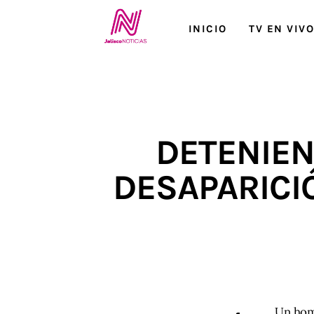
Inicio
INICIO
TV EN VIV
TV en Vivo
Jalisco Noticias
Programación
DETENIEN
Jalisco TV
DESAPARICI
Jalisco RADIO / En Vivo
Nosotros
Contacto
Un homb