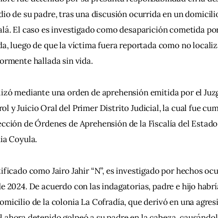
io de su padre, tras una discusión ocurrida en un domicili
lá. El caso es investigado como desaparición cometida por
a, luego de que la víctima fuera reportada como no localiz
ormente hallada sin vida.
alizó mediante una orden de aprehensión emitida por el Ju
l y Juicio Oral del Primer Distrito Judicial, la cual fue c
ección de Órdenes de Aprehensión de la Fiscalía del Estado
nia Coyula.
tificado como Jairo Jahir “N”, es investigado por hechos ocu
de 2024. De acuerdo con las indagatorias, padre e hijo habr
omicilio de la colonia La Cofradía, que derivó en una agresió
 ahora detenido golpeó a su padre en la cabeza, causándol