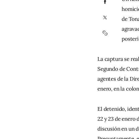
homicid
de Tona
agravad
posteri
La captura se re
Segundo de Contro
agentes de la Dir
enero, en la colo
El detenido, iden
22 y 23 de enero 
discusión en un d
Presuntamente, el