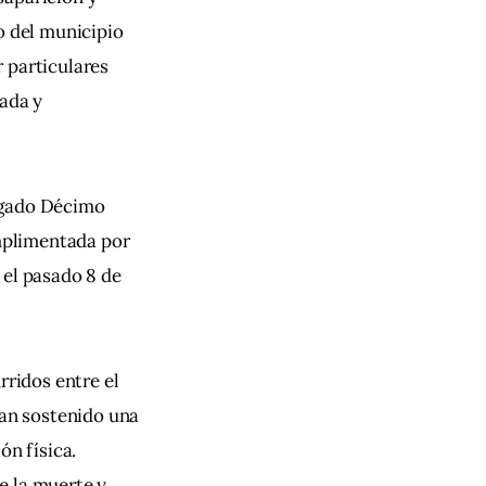
o del municipio 
 particulares 
ada y 
zgado Décimo 
umplimentada por 
 el pasado 8 de 
rridos entre el 
ían sostenido una 
n física. 
e la muerte y 