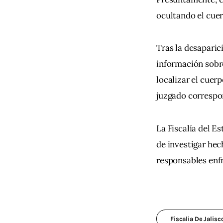
ocultando el cuer
Tras la desaparic
información sobre
localizar el cuerp
juzgado correspon
La Fiscalía del E
de investigar hec
responsables enfr
Fiscalia De Jalisc