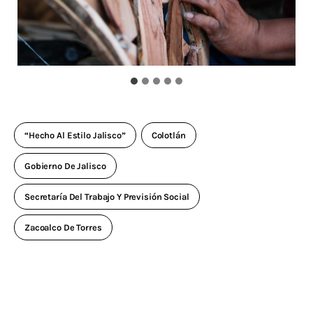
“Hecho Al Estilo Jalisco”
Colotlán
Gobierno De Jalisco
Secretaría Del Trabajo Y Previsión Social
Zacoalco De Torres