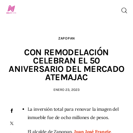
ZAPOPAN
Inicio
CON REMODELACIÓN
TV en Vivo
CELEBRAN EL 50
ANIVERSARIO DEL MERCADO
Jalisco Noticias
ATEMAJAC
Programación
ENERO 23, 2023
Jalisco TV
La inversión total para renovar la imagen del
inmueble fue de ocho millones de pesos.
Jalisco RADIO / En Vivo
El alcalde de Zapopan
,
 Juan José Frangie
, 
Nosotros