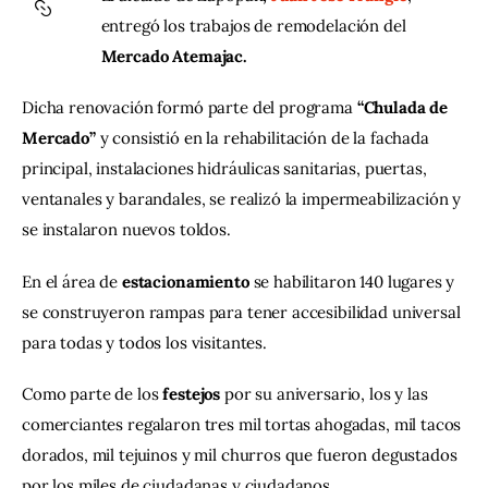
entregó los trabajos de remodelación del 
Contacto
Mercado Atemajac.
Dicha renovación formó parte del programa
 “Chulada de 
Mercado”
 y consistió en la rehabilitación de la fachada 
principal, instalaciones hidráulicas sanitarias, puertas, 
ventanales y barandales, se realizó la impermeabilización y 
se instalaron nuevos toldos. 
En el área de 
estacionamiento 
se habilitaron 140 lugares y 
se construyeron rampas para tener accesibilidad universal 
para todas y todos los visitantes. 
Como parte de los
 festejos
 por su aniversario, los y las 
comerciantes regalaron tres mil tortas ahogadas, mil tacos 
dorados, mil tejuinos y mil churros que fueron degustados 
por los miles de ciudadanas y ciudadanos.