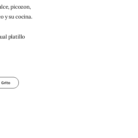
lce, picozon, 
o y su cocina.
al platillo 
 Grito