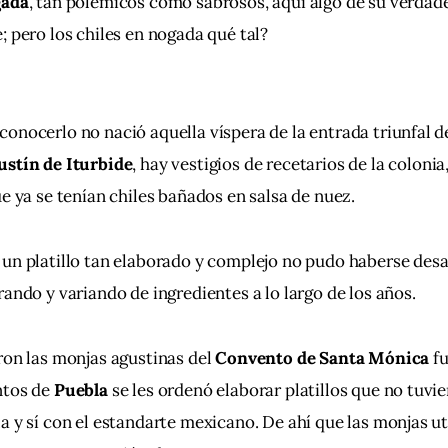
gada
, tan polémicos como sabrosos, aquí algo de su verdade
; pero los chiles en nogada qué tal? 
onocerlo no nació aquella víspera de la entrada triunfal de
ustín de Iturbide
, hay vestigios de recetarios de la colonia,
ue ya se tenían chiles bañados en salsa de nuez. 
un platillo tan elaborado y complejo no pudo haberse desar
rando y variando de ingredientes a lo largo de los años.
ron las monjas agustinas del 
Convento de Santa Mónica
 f
tos de 
Puebla
 se les ordenó elaborar platillos que no tuvi
a y sí con el estandarte mexicano. De ahí que las monjas ut