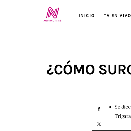
Inicio
INICIO
TV EN VIV
TV en Vivo
Jalisco Noticias
Programación
¿CÓMO SURG
Jalisco TV
Jalisco RADIO / En Vivo
Nosotros
Se dice
Contacto
Trigara