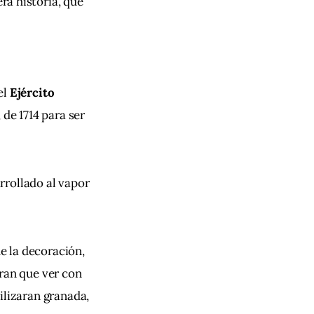
ra historia, que 
l 
Ejército 
 de 1714 para ser 
rollado al vapor 
ue la decoración, 
eran que ver con 
ilizaran granada, 