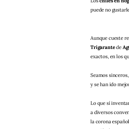
Los
 chiles en no
puede no gustarle
Aunque cueste rec
Trigarante
 de 
Ag
exactos, en los q
Seamos sinceros, 
y se han ido mejo
Lo que sí inventa
a diversos conven
la corona español