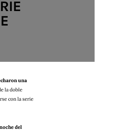
RIE
DE
echaron una 
e la doble 
se con la serie 
 noche del 