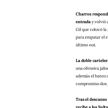
Charros respondi
entrada 
y volvió 
Gil que colocó la
para empatar el e
último out.
La doble cartele
una ofensiva jali
además el bateo o
compromiso dos j
Tras el descanso 
recibe a los Sul