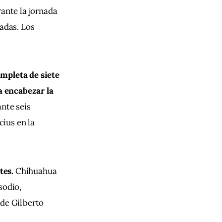
ante la jornada 
adas. Los 
ompleta de siete 
 encabezar la 
nte seis 
ius en la 
tes.
 Chihuahua 
sodio, 
 de Gilberto 