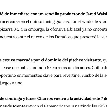
ó de inmediato con un sencillo productor de Jared Walsh
a acercarse en el quinto inning gracias a un elevado de sacr
 pizarra 3-2. Sin embargo, la ofensiva albiazul ya no encont
ncuentro ante el relevo de los Dorados, que preservó la ven
ra estuvo marcada por el dominio del pitcheo visitante
, q
sciense que había anotado 10 carreras un día antes. Chihua
portuno en momentos clave para revertir el rumbo de la ser
uegos a uno.
de domingo y lunes Charros vuelve a la actividad este 7 de
tanes de Monterrey
 en el Panamericano, a partir de las 19:30