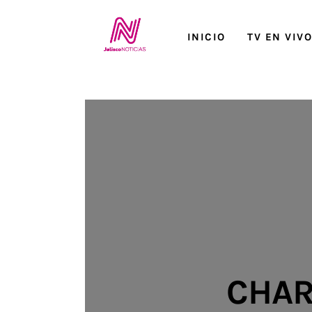
Inicio
INICIO
TV EN VIV
TV en Vivo
Jalisco Noticias
Programación
Jalisco TV
Jalisco RADIO / En Vivo
Nosotros
Contacto
CHAR