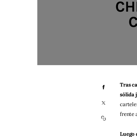
CH
C
Tras c
sólida 
cartele
frente 
Luego d