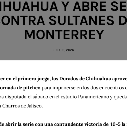
IHUAHUA Y ABRE SE
ONTRA SULTANES 
MONTERREY
JULIO 6, 2026
aer en el primero juego, los Dorados de Chihuahua aprov
jornada de pitcheo
 para imponerse en los dos encuentros d
ra disputada el sábado en el estadio Panamericano y quedar
a Charros de Jalisco.
e abrir la serie con una contundente victoria de  10-5 la