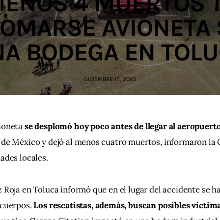
MENOS 4 MUERTOS 
OMARSE AVIONETA
A BODEGA EN TOL
DICIEMBRE 15, 2025
ioneta 
se desplomó hoy poco antes de llegar al aeropuert
de México y dejó al menos cuatro muertos, informaron la C
ades locales.
 Roja en Toluca informó que en el lugar del accidente se ha
cuerpos. 
Los rescatistas, además, buscan posibles víctima