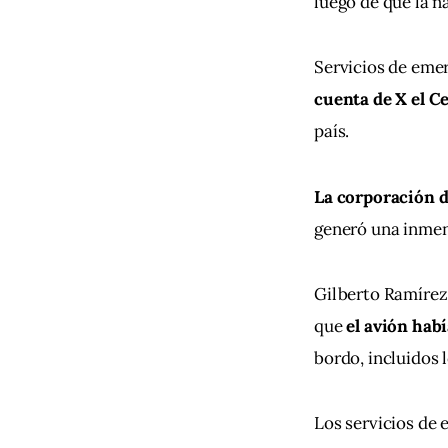
luego de que la n
Servicios de emer
cuenta de X el C
país.
La corporación di
generó una inme
Gilberto Ramírez,
que 
el avión hab
bordo, incluidos l
Los servicios de 