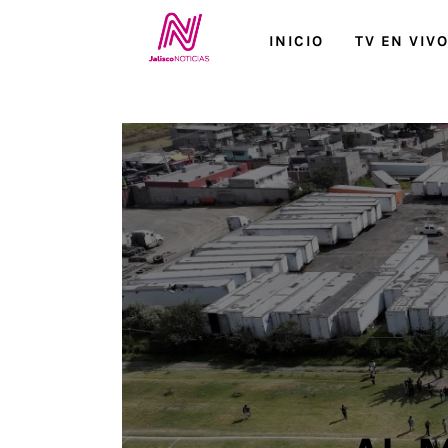
Inicio
INICIO
TV EN VIV
TV en Vivo
Jalisco Noticias
Programación
Jalisco TV
Jalisco RADIO / En Vivo
Nosotros
Contacto