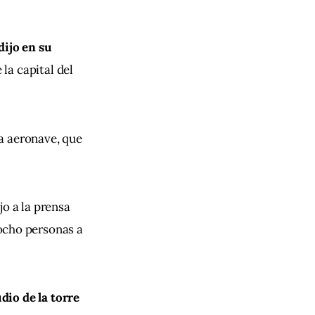
dijo en su 
 la capital del 
a aeronave, que 
o a la prensa 
ocho personas a 
io de la torre 