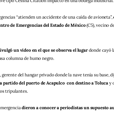
ave tipo Cessna Citation impactó en una bodega industrial.
gencias “atienden un accidente de una caída de avioneta”, 
entro de Emergencias del Estado de México 
(C5), vecino de
vulgó un video en el que se observa el lugar
 donde cayó l
nsa columna de humo negro.
 gerente del hangar privado donde la nave tenía su base, dij
ía partido del puerto de Acapulco  con destino a Toluca
 y 
os tripulantes.
emergencia 
dieron a conocer a periodistas un supuesto aud