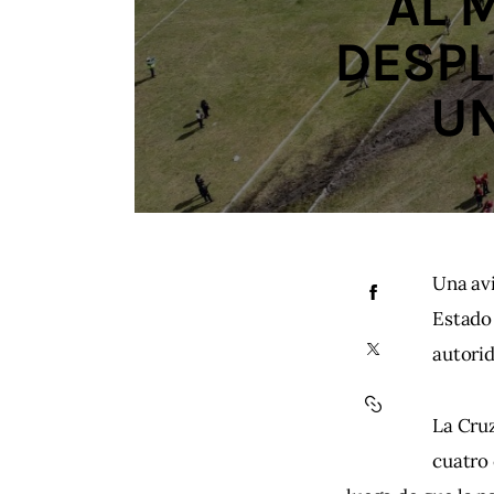
AL 
DESPL
UN
Una av
Estado 
autorid
La Cruz
cuatro 