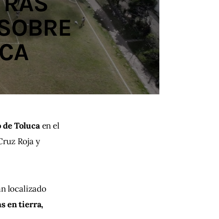
TRAS
 SOBRE
UCA
o de Toluca
 en el 
ruz Roja y 
n localizado 
s en tierra,