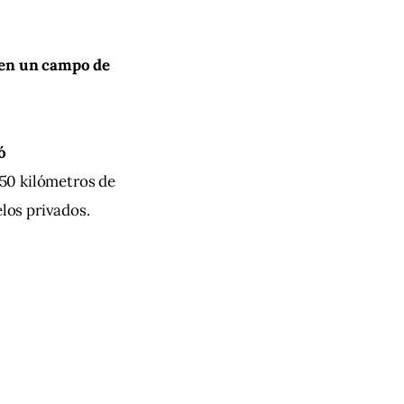
r en un campo de 
ó 
 50 kilómetros de 
los privados.