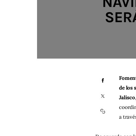
NAVI
SER
Fomenta
de los 
Jalisco
coordin
a travé