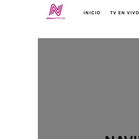
Inicio
INICIO
TV EN VIV
TV en Vivo
Jalisco Noticias
Programación
Jalisco TV
Jalisco RADIO / En Vivo
Nosotros
Contacto