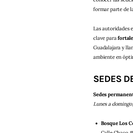
formar parte de l
Las autoridades e
clave para 
fortal
Guadalajara y lla
ambiente en ópti
SEDES D
Sedes permanen
Lunes a domingo,
Bosque Los 
Calle Chaco #