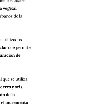
les
, los cuales 
a vegetal 
rbanos de la 
es utilizados 
ular
 que permite 
uración de 
l que se utiliza 
 tres y seis 
ón de la 
 el 
incremento 