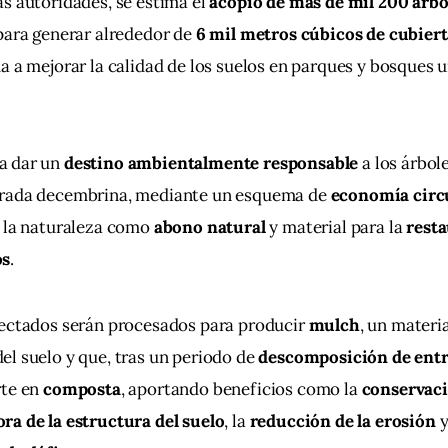
s autoridades, se estima el 
acopio de más de mil 200 árbo
para generar alrededor de 
6 mil metros cúbicos de cubiert
da a mejorar la calidad de los suelos en parques y bosques u
 dar un 
destino ambientalmente responsable
 a los árbol
rada decembrina, mediante un esquema de 
economía circ
 la naturaleza como 
abono natural
 y material para la 
resta
os
.
lectados serán procesados para producir 
mulch
, un materia
l suelo y que, tras un periodo de 
descomposición de entre
rte en 
composta
, aportando beneficios como la 
conservaci
ra de la estructura del suelo
, la 
reducción de la erosión
 y