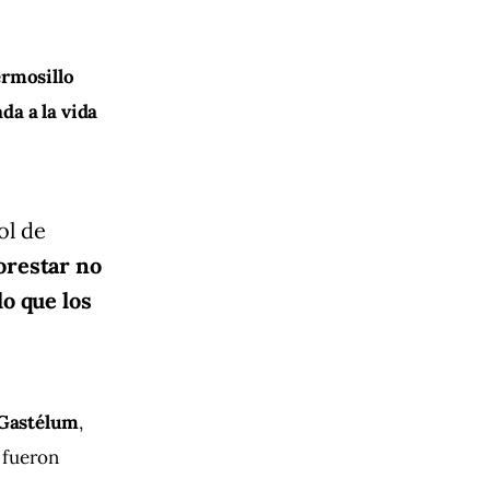
rmosillo 
da a la vida 
ol de
orestar no
lo que los
 Gastélum
, 
s fueron 