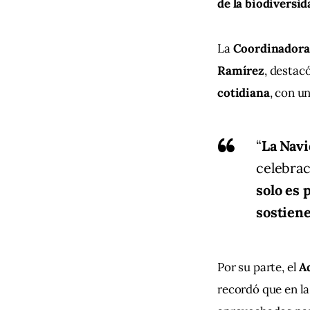
de la biodiversid
La 
Coordinadora 
Ramírez
, destacó
cotidiana
, con u
“
La Navi
celebrac
solo es 
sostien
Por su parte, el 
A
recordó que en la