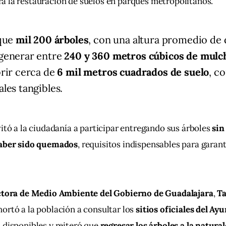
a la restauración de suelos en parques metropolitanos.
 que
mil 200 árboles
, con una altura promedio de
generar entre
240 y 360 metros cúbicos de mulc
rir cerca de
6 mil metros cuadrados de suelo
, c
les tangibles.
vitó a la ciudadanía a participar entregando sus árboles 
sin
haber sido quemados
, requisitos indispensables para garant
ctora de Medio Ambiente del Gobierno de Guadalajara
, 
Ta
hortó a la población a consultar los 
sitios oficiales del A
 disponibles y reiteró que 
regresar los árboles a la natura