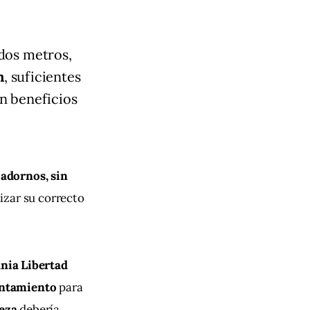
 dos metros,
h
, suficientes
on beneficios
 adornos, sin 
izar su correcto 
nia Libertad 
yuntamiento
 para 
leza
 debería 