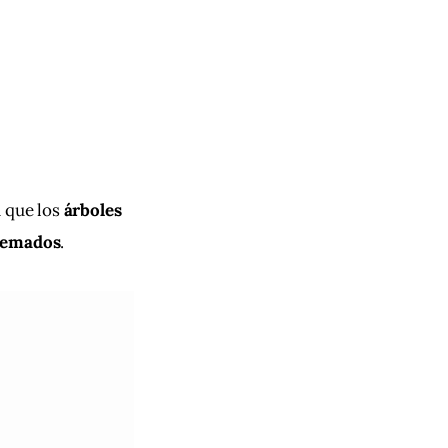
 que los 
árboles 
quemados
.