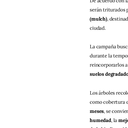
De acuerdo con la
serán triturados 
(mulch)
, destina
ciudad.
La campaña busca
durante la tempo
reincorporarlos a
suelos degradad
Los árboles reco
como cobertura de
meses
, se convie
humedad
, la 
mejo