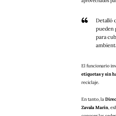
aprovechados par
Detalló
pueden 
para cub
ambienta
El funcionario in
etiquetas y sin 
reciclaje.
En tanto, la 
Dire
Zavala Marín
, ex
conocer las sedes