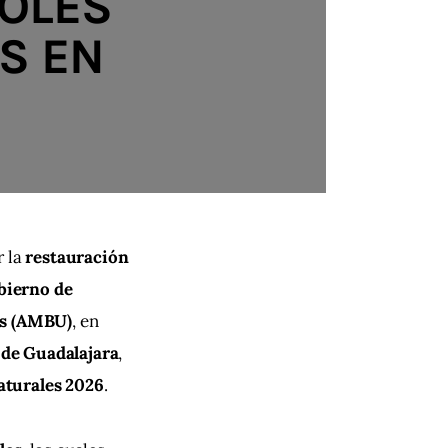
BOLES
S EN
 la 
restauración 
ierno de 
os (AMBU)
, en 
de Guadalajara
, 
aturales 2026
.