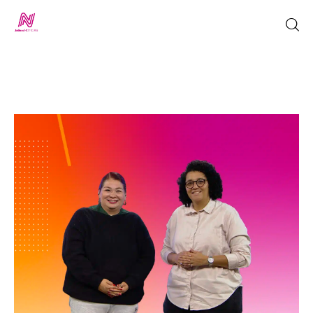
Inicio
TV en Vivo
Jalisco Noticias
Programación
Jalisco TV
Jalisco RADIO / En Vivo
Nosotros