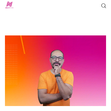
Inicio
TV en Vivo
Jalisco Noticias
Programación
Jalisco TV
Jalisco RADIO / En Vivo
Nosotros