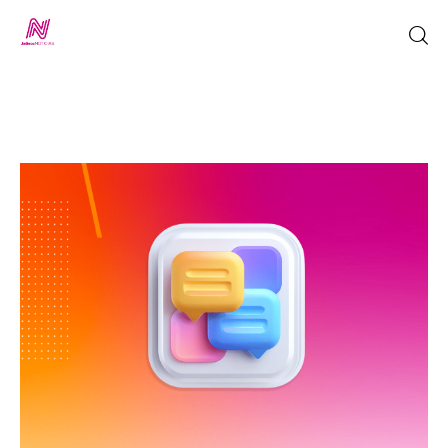
Inicio
TV en Vivo
Jalisco Noticias
Programación
Jalisco TV
Jalisco RADIO / En Vivo
Nosotros