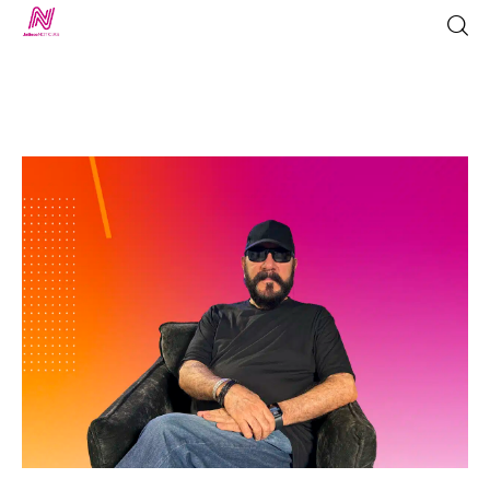
Inicio
TV en Vivo
Jalisco Noticias
Programación
Jalisco TV
Jalisco RADIO / En Vivo
Nosotros