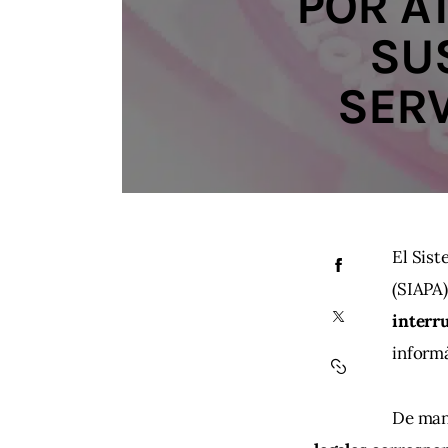
POR A
SU
SERV
El Sist
(SIAPA)
interr
informá
De man