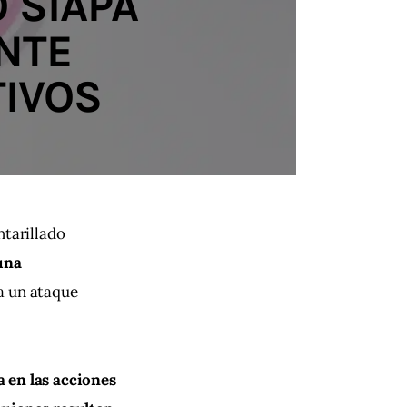
 SIAPA
NTE
TIVOS
tarillado 
una 
a un ataque 
 en las acciones 