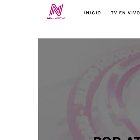
Inicio
INICIO
TV EN VIV
TV en Vivo
Jalisco Noticias
Programación
Jalisco TV
Jalisco RADIO / En Vivo
Nosotros
Contacto