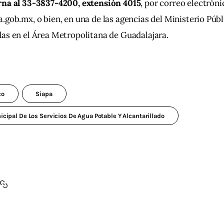
rna al 33-3837-4200, extensión 4015
, por correo electróni
a.gob.mx
, o bien, en una de las agencias del Ministerio Públi
as en el Área Metropolitana de Guadalajara.
co
Siapa
cipal De Los Servicios De Agua Potable Y Alcantarillado