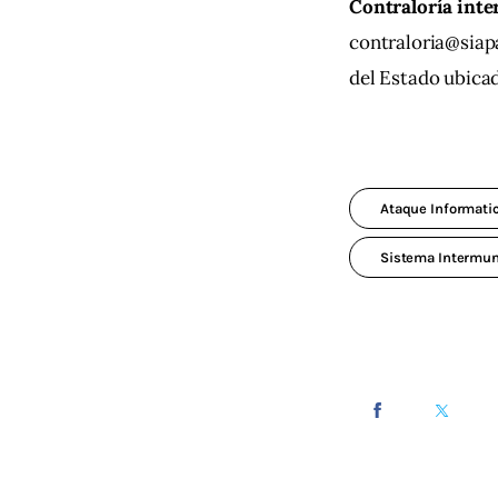
Contraloría inte
contraloria@siap
del Estado ubicad
Ataque Informati
Sistema Intermuni