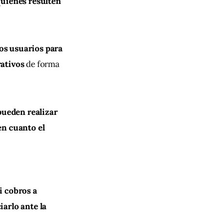
quienes resulten 
os usuarios para 
rativos
 de forma 
ueden realizar 
en cuanto el 
i cobros a 
arlo ante la 