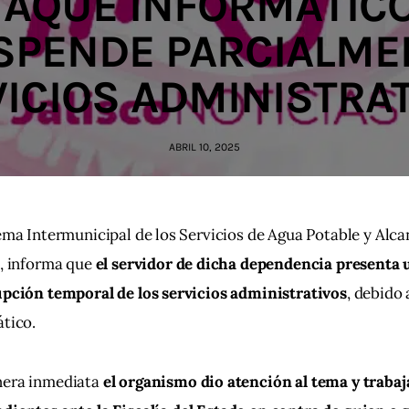
TAQUE INFORMÁTICO
SPENDE PARCIALME
ICIOS ADMINISTRA
ABRIL 10, 2025
ema Intermunicipal de los Servicios de Agua Potable y Alcan
, informa que 
el servidor de dicha dependencia presenta 
upción temporal de los servicios administrativos
, debido 
tico.
era inmediata 
el organismo dio atención al tema y trabaja