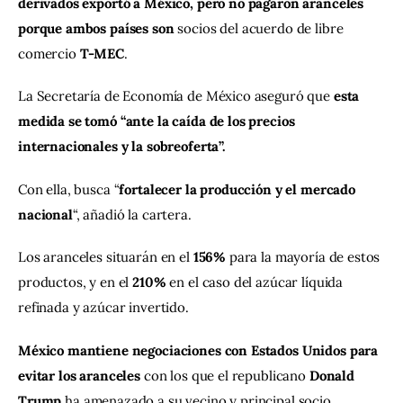
derivados exportó a México, pero no pagaron aranceles 
porque ambos países son 
socios del acuerdo de libre 
comercio 
T-MEC
.
La Secretaría de Economía de México aseguró que 
esta 
medida se tomó “ante la caída de los precios 
internacionales y la sobreoferta”.
Con ella, busca “
fortalecer la producción y el mercado 
nacional
“, añadió la cartera.
Los aranceles situarán en el 
156%
 para la mayoría de estos 
productos, y en el 
210%
 en el caso del azúcar líquida 
refinada y azúcar invertido.
México mantiene negociaciones con Estados Unidos para 
evitar los aranceles 
con los que el republicano 
Donald 
Trump
 ha amenazado a su vecino y principal socio 