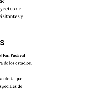
 se
oyectos de
isitantes y
AS
l 
Fan Festival 
ra de los estadios.
na oferta que 
speciales de 