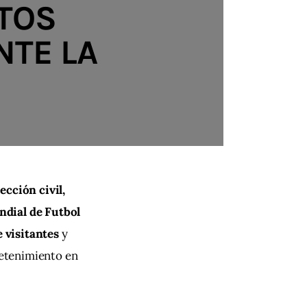
NTOS
NTE LA
cción civil, 
dial de Futbol 
e visitantes
 y 
retenimiento en 