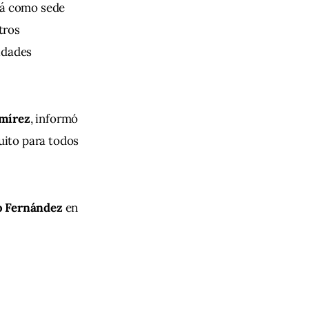
rá como sede 
tros 
idades 
mírez
, informó 
uito para todos 
o Fernández
 en 