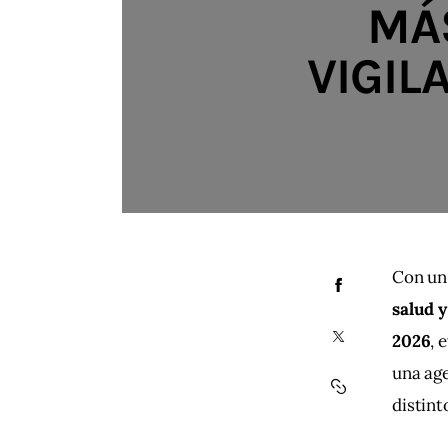
MÁS
VIGIL
Con un 
salud 
2026
, 
una age
distint