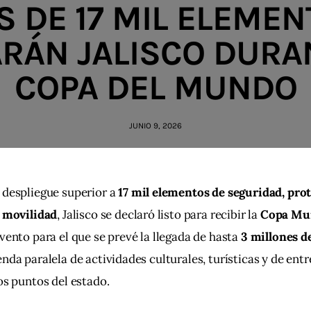
 DE 17 MIL ELEME
ARÁN JALISCO DURA
COPA DEL MUNDO
JUNIO 9, 2026
despliegue superior a 
17 mil elementos de seguridad, prote
y movilidad
, Jalisco se declaró listo para recibir la 
Copa Mun
evento para el que se prevé la llegada de hasta 
3 millones d
nda paralela de actividades culturales, turísticas y de ent
os puntos del estado.