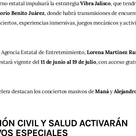
no estatal impulsará la estrategia 
Vibra Jalisco
, que tend
orio Benito Juárez
, donde habrá transmisiones de encuen
ciertos, experiencias inmersivas, juegos mecánicos y activ
a Agencia Estatal de Entretenimiento, 
Lorena Martínez Ra
stará vigente del 
11 de junio al 19 de julio
, con acceso grat
elera destacan los conciertos masivos de 
Maná
 y 
Alejandr
ÓN CIVIL Y SALUD ACTIVARÁN
VOS ESPECIALES