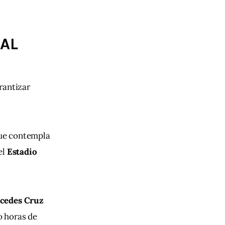
 AL
rantizar 
que contempla 
l 
Estadio 
cedes Cruz 
 horas de 