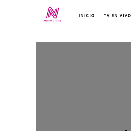
Inicio
INICIO
TV EN VIV
TV en Vivo
Jalisco Noticias
Programación
Jalisco TV
Jalisco RADIO / En Vivo
Nosotros
Contacto