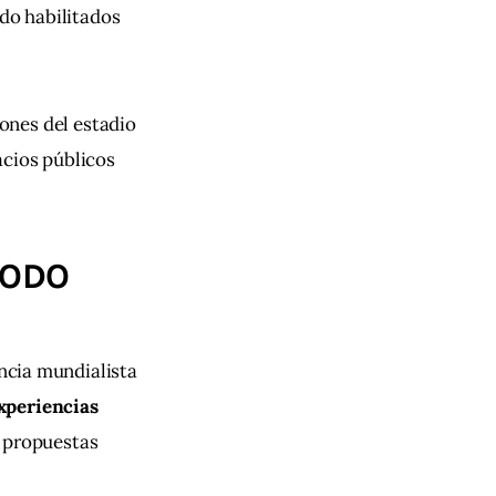
ado habilitados 
ones del estadio 
acios públicos 
TODO
ncia mundialista 
xperiencias 
 propuestas 