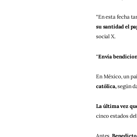
“En esta fecha ta
su santidad el p
social X.
“
Envía bendicion
En México, un paí
católica,
 según da
La última vez qu
cinco estados del
Antes, 
Benedicto 