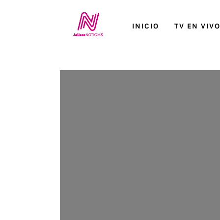
Inicio
INICIO
TV EN VIV
TV en Vivo
Jalisco Noticias
Programación
Jalisco TV
Jalisco RADIO / En Vivo
Nosotros
Contacto