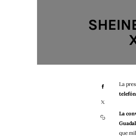
SHEINB
La pres
telefón
La conv
Guada
que mil