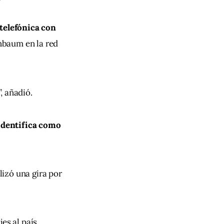
telefónica con 
inbaum en la red 
, añadió.
 identifica como 
izó una gira por 
jes al país.