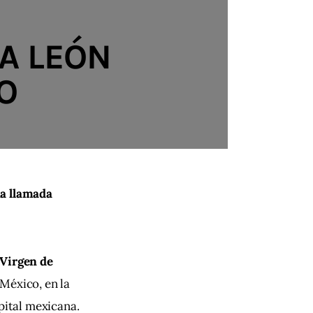
PA LEÓN
O
a llamada 
 Virgen de 
México, en la 
pital mexicana.