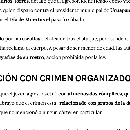
Carlos Torres
, detalló que el agresor, identificado como 
Ví
ue quien disparó contra el presidente municipal de 
Uruapa
r el 
Día de Muertos
 el pasado sábado.
do por los escoltas
 del alcalde tras el ataque, pero su iden
lia reclamó el cuerpo. A pesar de ser menor de edad, las au
grafías de su rostro
, acción prohibida por la ley.
CIÓN CON CRIMEN ORGANIZAD
 que el joven agresor actuó con 
al menos dos cómplices
, q
ubrayó que el crimen está 
“relacionado con grupos de la d
que no mencionó a ningún cártel en particular.