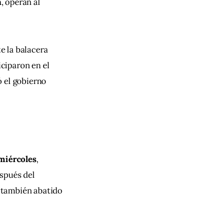
n
, operan al 
 la balacera 
ciparon en el 
ó el gobierno 
miércoles
, 
spués del 
 también abatido 