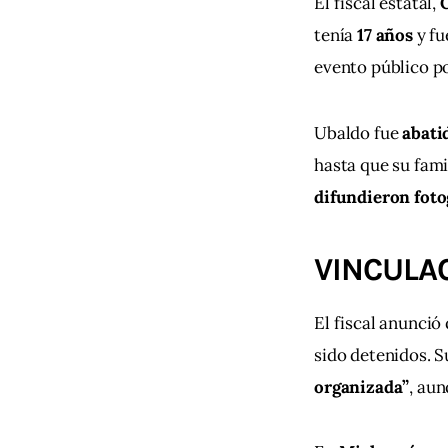
El fiscal estatal, 
tenía 
17 años
 y f
evento público po
Ubaldo fue 
abati
hasta que su fami
difundieron foto
VINCULA
El fiscal anunció
sido detenidos. S
organizada”
, aun