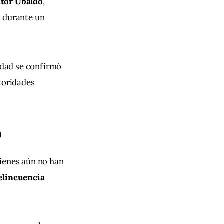
ctor Ubaldo
, 
n
 durante un 
tidad se confirmó 
toridades 
O
uienes aún no han 
elincuencia 