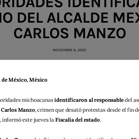
RIDADES IDENTIFIC
NO DEL ALCALDE ME
CARLOS MANZO
NOVIEMBRE 6, 2025
 de México, México
toridades michoacanas 
identificaron al responsable
 del a
 
Carlos Manzo
, crimen que desató protestas desde el fin 
 informó este jueves la 
Fiscalía del estado
.