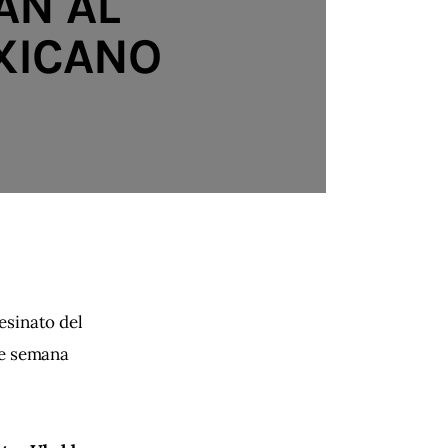
AN AL
XICANO
sesinato del 
de semana 