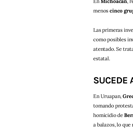
En 
Michoacán
, 
menos 
cinco gru
Las primeras inve
como posibles in
atentado. Se tra
estatal.
SUCEDE 
En Uruapan, 
Grec
tomando protesta 
homicidio de 
Ber
a balazos, lo que 