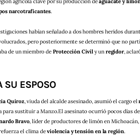
región agrícola clave por su producción de 
aguacate y limó
pos narcotraficantes
.
stigaciones habían señalado a dos hombres heridos durante
volucrados, pero posteriormente se determinó que no parti
taba de un miembro de 
Protección Civil
 y un 
regidor
, aclar
A SU ESPOSO
ia Quiroz
, viuda del alcalde asesinado, asumió el cargo el 
para sustituir a Manzo.El asesinato ocurrió pocos días de
nardo Bravo
, líder de productores de limón en Michoacán,
refuerza el clima de 
violencia y tensión en la región
.