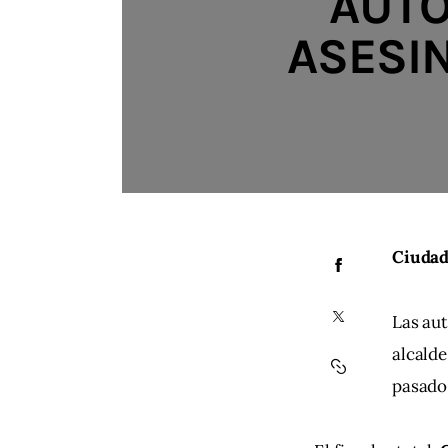
AUTO
ASESI
Ciudad
Las au
alcalde
pasado,