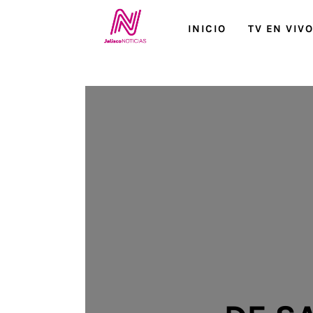
Inicio
INICIO
TV EN VIV
TV en Vivo
Jalisco Noticias
Programación
Jalisco TV
Jalisco RADIO / En Vivo
Nosotros
Contacto