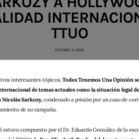
ARKOZY A HOLLYWOO
LIDAD INTERNACIO
TTUO
OCTUBRE 3, 2025
tros interesantes tópicos, 
Todos Tenemos Una Opinión se
ternacional de temas actuales como la situación legal de
s Nicolás Sarkozy,
 condenado a prisión por un caso de corr
iamiento de su campaña.
l estuvo compuesto por el Dr. Eduardo González de la escu