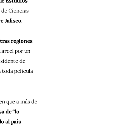
de Estudios 
 de Ciencias 
e Jalisco.
tras regiones 
carcel por un 
sidente de 
 toda película 
en que a más de 
a de “lo 
o al país 