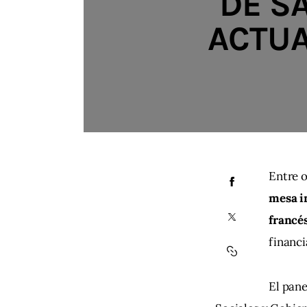
DE S
ACTUA
Entre o
mesa in
francé
financ
El pane