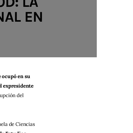
D: LA
NAL EN
 ocupó en su 
l expresidente 
upción del 
ela de Ciencias 