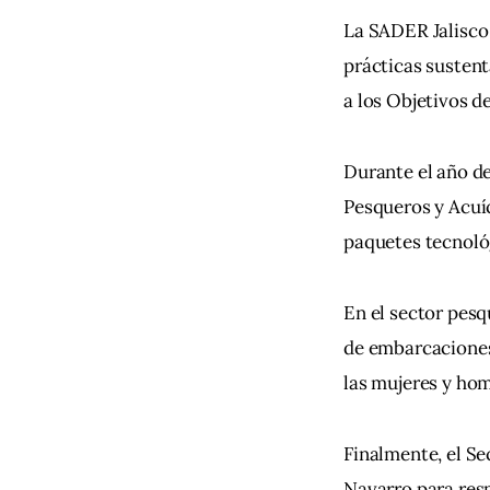
La SADER Jalisco
prácticas sustent
a los Objetivos d
Durante el año d
Pesqueros y Acuíc
paquetes tecnológ
En el sector pesq
de embarcaciones
las mujeres y hom
Finalmente, el S
Navarro para resp