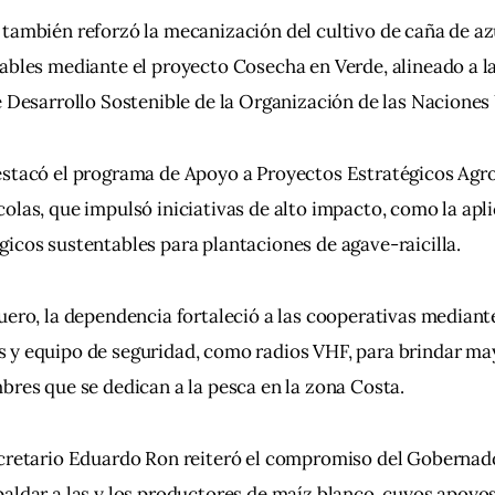
 también reforzó la mecanización del cultivo de caña de a
ables mediante el proyecto Cosecha en Verde, alineado a l
e Desarrollo Sostenible de la Organización de las Naciones
estacó el programa de Apoyo a Proyectos Estratégicos Agro
olas, que impulsó iniciativas de alto impacto, como la apli
icos sustentables para plantaciones de agave-raicilla.
uero, la dependencia fortaleció a las cooperativas mediante
 y equipo de seguridad, como radios VHF, para brindar may
bres que se dedican a la pesca en la zona Costa.
ecretario Eduardo Ron reiteró el compromiso del Gobernad
aldar a las y los productores de maíz blanco, cuyos apoyos 