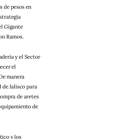
s de pesos en 
strategia 
el Gigante 
Ron Ramos.
dería y el Sector 
ecer el 
 De manera 
 de Jalisco para 
compra de aretes 
 equipamiento de 
ico y los 