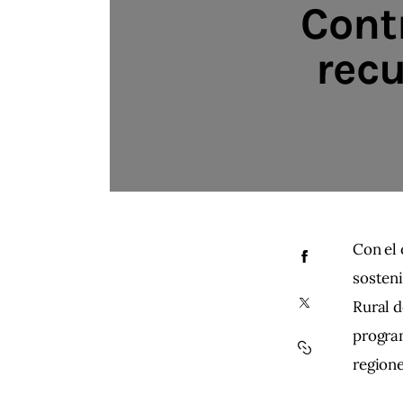
Cont
recu
Con el 
sosteni
Rural d
program
regione