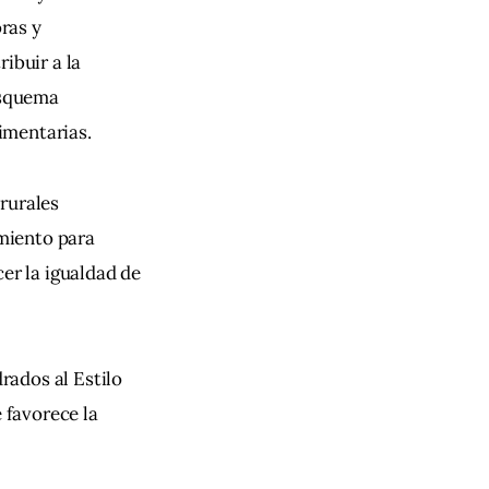
ras y 
ibuir a la 
esquema 
imentarias.
rurales 
miento para 
er la igualdad de 
ados al Estilo 
 favorece la 