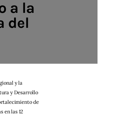
 a la
a del
ional y la 
tura y Desarrollo 
ortalecimiento de 
 en las 12 