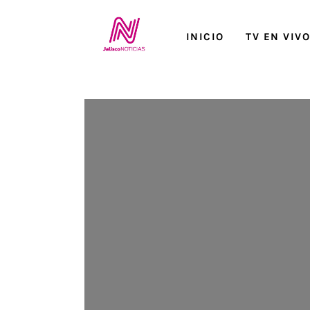
Inicio
INICIO
TV EN VIV
TV en Vivo
Jalisco Noticias
Programación
Jalisco TV
Jalisco RADIO / En Vivo
Nosotros
Contacto