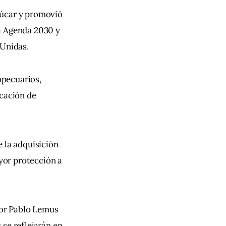
zúcar y promovió 
a Agenda 2030 y 
 Unidas.
pecuarios, 
cación de 
 la adquisición 
or protección a 
or Pablo Lemus 
se reflejarán en 