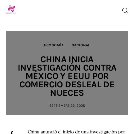
ECONOMÍA
NACIONAL
CHINA INICIA
Inicio
INVESTIGACIÓN CONTRA
MÉXICO Y EEUU POR
TV en Vivo
COMERCIO DESLEAL DE
NUECES
Jalisco Noticias
SEPTIEMBRE 26, 2025
Programación
Jalisco TV
China anunció el inicio de una investigación por 